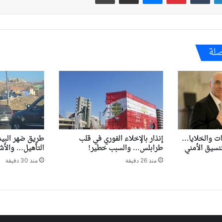
صلة
ات والخلايا…
إنذار بالإخلاء الفوري في قلب
طريق ضهر البيد
تنسيق الأمني
طرابلس… والسبب خطير!
التأهيل… والأش
منذ 26 دقيقة
منذ 30 دقيقة