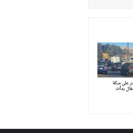
ر على سكة
غال بدأت