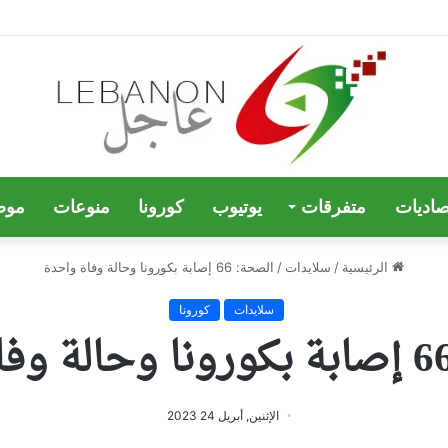
صاديات
متفرقات
يوتيوب
كورونا
منوعات
موض
الرئيسية
/
سلايدات
/
الصحة: 66 إصابة بكورونا وحالة وفاة واحدة
سلايدات
كورونا
الإثنين, أبريل 24 2023