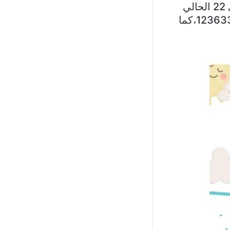
اعلنت وزارة الصحة العامة في تقرير نشرته اليوم عن حالات كورونا في 22 الحالي
تسجيل” 66 إصابة جديدة رفعت العدد التراكمي للحالات المثبتة الى 1236336،كما