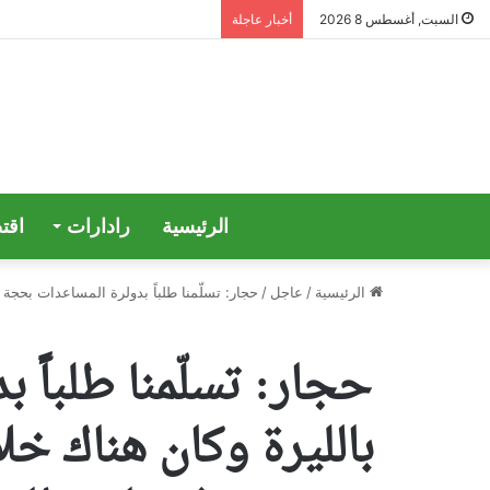
السبت, أغسطس 8 2026
أخبار عاجلة
الرئيسية
رادارات
اقت
الرئيسية
/
عاجل
/
حجار: تسلّمنا طلباً بدولرة المساعدات بحجة أن الـatm لا تتسع للمبالغ بالليرة وكان هناك خلاف جذري في الإجتماعات التي حصلت بعد ذلك ورفضنا إعطاء العائلة 40 دولاراً 
بالليرة وكان هناك 