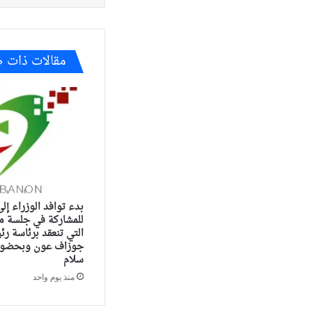
مقالات ذات 
بدء توافد الوزراء إل
للمشاركة في جلسة م
التي تنعقد برئاسة ر
جوزاف عون وبحضور 
سلام
منذ يوم واحد