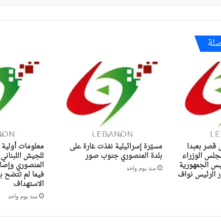
صلة
ى قصر بعبدا
مسيّرة إسرائيلية نفذت غارة على
معلومات أولية 
جلس الوزراء
بلدة المنصوري جنوب صور
للجيش اللبناني
ئيس الجمهورية
المنصوري وإصاب
منذ يوم واحد
الرئيس نواف
فيما لم تتضح ب
الاستهداف
منذ يوم واحد