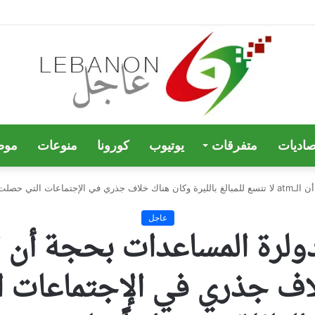
صاديات
متفرقات
يوتيوب
كورونا
منوعات
موض
بناء عى طلب المفوضيّة
عاجل
خلاف جذري في الإجتماعات 