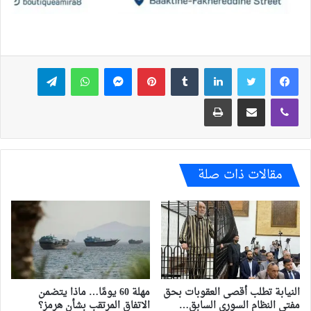
فيسبوك
تويتر
لينكدإن
بينتيريست
ماسنجر
واتساب
تيلقرام
ڤايبر
مشاركة عبر البريد
طباعة
مقالات ذات صلة
النيابة تطلب أقصى العقوبات بحق
مهلة 60 يومًا… ماذا يتضمن
مفتي النظام السوري السابق…
الاتفاق المرتقب بشأن هرمز؟