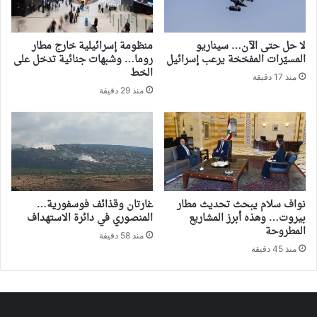
لا حل حتى الآن… سيناريو
منظومة إسرائيلية خارج مطار
المسيّرات المفخخة يرعب إسرائيل
روما… وشبهات جنائية تدخل على
الخط
منذ 17 دقيقة
منذ 29 دقيقة
نواف سلام يبحث تحديث مطار
غارتان وقذائف فوسفورية…
بيروت… وهذه أبرز المشاريع
المنصوري في دائرة الاستهداف
المطروحة
منذ 58 دقيقة
منذ 45 دقيقة