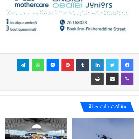
فيسبوك
تويتر
لينكدإن
بينتيريست
ماسنجر
واتساب
تيلقرام
ڤايبر
مشاركة عبر البريد
طباعة
مقالات ذات صلة