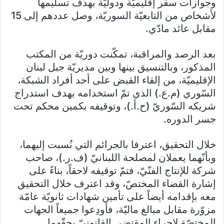
وجوازات سفر إقليميّة ودوليّة بهدف تسليمها
لأشخاص من التابعيّة السوريّة، وصل عددهم إلى 15
مقابل عائد مادّي.
بعد الرصد والمراقبة، تمكّنت دوريّة من المكتب
المذكور، وبالتنسيق بينها وبين مديريّة جبل لبنان
الإقليميّة، من إلقاء القبض على أحد أفراد الشبكة،
السّوري (م.ع.) الذي تمّ استخدامه بهدف استدراج
شريكه السّوريّ (ح.أ.)، وتوقيفه بكمين محكم تحت
جسر الدوره.
خلال التحقيق، اعترفا بالجرائم التي نُسبت إليهما،
وبأنّهما يعملان لمصلحة اللبنانيّ (ف.ر.)، صاحب
شركة للإنتاج الفنّيّ، فتمّ توقيفه لاحقاً، بناءً على
إشارة القضاء المختصّ، وقد اعترف خلال التحقيق
معه بإقدامه أيضاً على تأمين شهادات ثانويّة عامّة
مزوّرة مقابل مبالغ ماليّة، فأودِعوا جميعاً الجهات
المختصّة لإجراء المقتضى القانونيّ بحقّهما