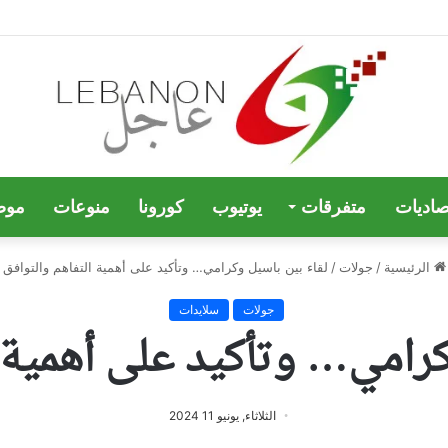
صاديات
متفرقات
يوتيوب
كورونا
منوعات
موض
الرئيسية
/
جولات
/
لقاء بين باسيل وكرامي… وتأكيد على أهمية التفاهم والتوافق
جولات
سلايدات
كرامي… وتأكيد على أهمية ا
الثلاثاء, يونيو 11 2024