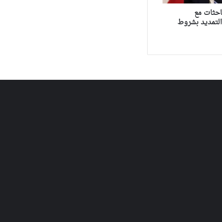
احثات مع
لتمديد بشروط