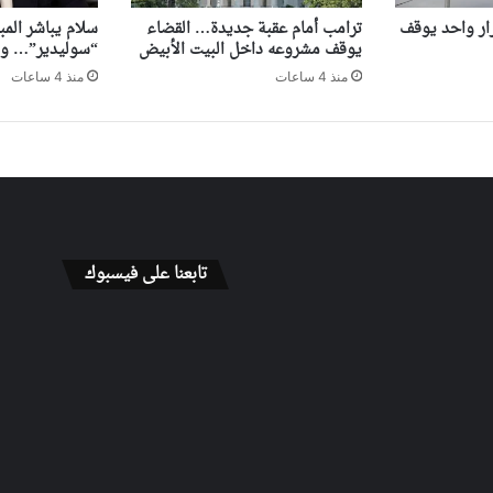
ر واحد يوقف
ترامب أمام عقبة جديدة… القضاء
سلام يباشر المب
يوقف مشروعه داخل البيت الأبيض
“سوليدير”… وا
منذ 4 ساعات
منذ 4 ساعات
تابعنا على فيسبوك