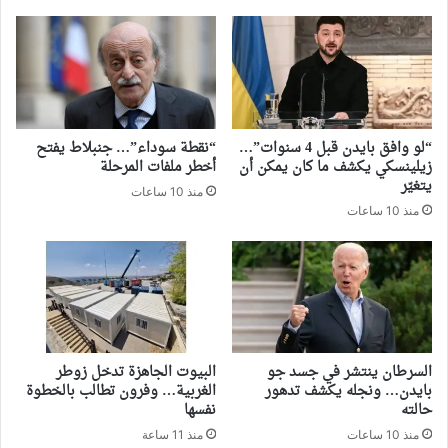
“لو وافق بايدن قبل 4 سنوات”…
“نقطة سوداء”… جنبلاط يفتح
زيلينسكي يكشف ما كان يمكن أن
أخطر ملفات المرحلة
يتغيّر
منذ 10 ساعات
منذ 10 ساعات
السرطان ينتشر في جسد جو
البيوت الجاهزة تدخل زوطر
بايدن… ونجله يكشف تدهور
الغربية… وفرون تطالب بالخطوة
حالته
نفسها
منذ 10 ساعات
منذ 11 ساعة