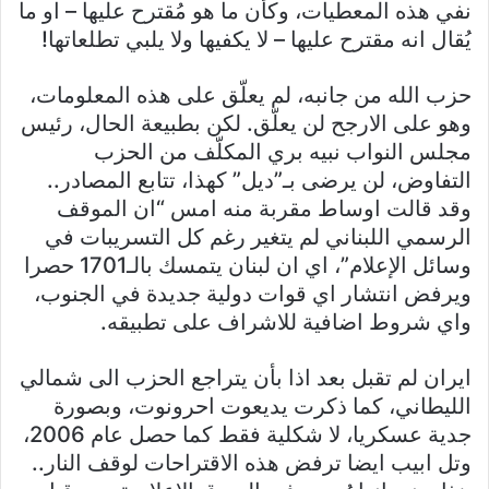
نفي هذه المعطيات، وكأن ما هو مُقترح عليها – او ما
يُقال انه مقترح عليها – لا يكفيها ولا يلبي تطلعاتها!
حزب الله من جانبه، لم يعلّق على هذه المعلومات،
وهو على الارجح لن يعلّق. لكن بطبيعة الحال، رئيس
مجلس النواب نبيه بري المكلّف من الحزب
التفاوض، لن يرضى بـ”ديل” كهذا، تتابع المصادر..
وقد قالت اوساط مقربة منه امس “ان الموقف
الرسمي اللبناني لم يتغير رغم كل التسريبات في
وسائل الإعلام”، اي ان لبنان يتمسك بالـ1701 حصرا
ويرفض انتشار اي قوات دولية جديدة في الجنوب،
واي شروط اضافية للاشراف على تطبيقه.
ايران لم تقبل بعد اذا بأن يتراجع الحزب الى شمالي
الليطاني، كما ذكرت يديعوت احرونوت، وبصورة
جدية عسكريا، لا شكلية فقط كما حصل عام 2006،
وتل ابيب ايضا ترفض هذه الاقتراحات لوقف النار..