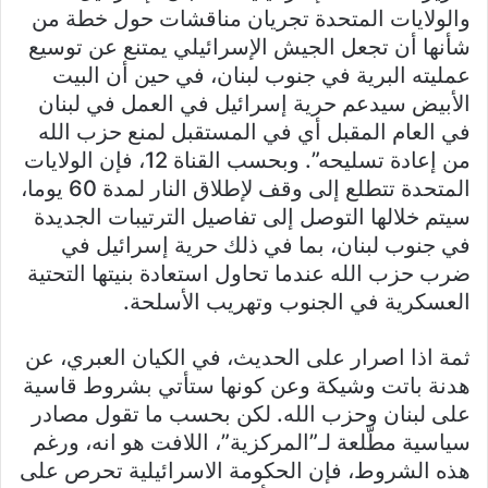
والولايات المتحدة تجريان مناقشات حول خطة من
شأنها أن تجعل الجيش الإسرائيلي يمتنع عن توسيع
عمليته البرية في جنوب لبنان، في حين أن البيت
الأبيض سيدعم حرية إسرائيل في العمل في لبنان
في العام المقبل أي في المستقبل لمنع حزب الله
من إعادة تسليحه”. وبحسب القناة 12، فإن الولايات
المتحدة تتطلع إلى وقف لإطلاق النار لمدة 60 يوما،
سيتم خلالها التوصل إلى تفاصيل الترتيبات الجديدة
في جنوب لبنان، بما في ذلك حرية إسرائيل في
ضرب حزب الله عندما تحاول استعادة بنيتها التحتية
العسكرية في الجنوب وتهريب الأسلحة.
ثمة اذا اصرار على الحديث، في الكيان العبري، عن
هدنة باتت وشيكة وعن كونها ستأتي بشروط قاسية
على لبنان وحزب الله. لكن بحسب ما تقول مصادر
سياسية مطّلعة لـ”المركزية”، اللافت هو انه، ورغم
هذه الشروط، فإن الحكومة الاسرائيلية تحرص على