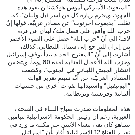
“المبعوث الأميركي آموس هوكشتاين يقود هذه
الجهود، ويعتزم زيارة كل من اسرائيل ولبنان”. كما
نقلت “يديعوت أحرنوت” عن مصادر غربيّة، قولها إنّ
حزب الله وافق على فصل ملفّ لبنان عن غزة،
لافتةً إلى أنّ “حزب الله” حصل على الضوء الأخضر
من إيران للتراجع إلى شمال الليطاني. كذلك،
أشارت إلى أنّ “المقترح الجديد يبدأ بوقف إسرائيل
وحزب الله الأعمال القتالية لمدة 60 يوماً، ويتضمن
انتشار الجيش اللبناني في الجنوب”. وكشفت
المصادر الغربيّة، عن أنّه سيتم تعزيز قوات
“اليونيفيل” واستبدالها بقوات أخرى من جنسيات
ألمانية وفرنسية وبريطانية.
هذه المعلومات صدرت صباح الثلثاء في الصحف
العبرية، رغم ان رئيس الحكومة الاسرائيلية بنيامين
نتنياهو كان نفى مساء الاثنين عبر مكتبه ما ورد في
تقرير للقناة 12 الإسرائيلية أفاد بأن “إسرائيل