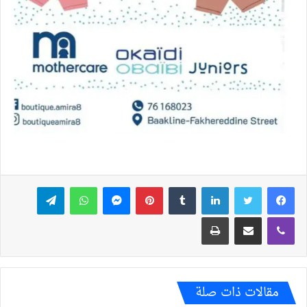
فيسبوك
تويتر
لينكدإن
بينتيريست
ماسنجر
واتساب
تيلقرام
ڤايبر
مشاركة عبر البريد
طباعة
مقالات ذات صلة