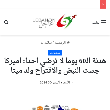
بح
القائمة
عن
الرئيسية
/
سلايدات
سلايدات
هدنة الـ60 يوما لا ترضي احدا: اميركا
جست النبض والاقتراح ولد ميتا
الأربعاء, أكتوبر 30 2024