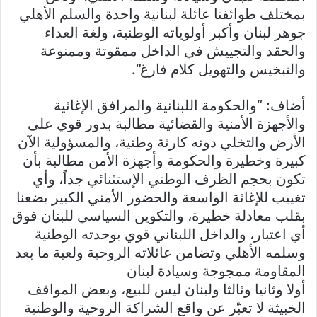
بمختلف طوائفنا عائلة لبنانية واحدة والسلم الأهلي
جوهر لبنان وأكبر أولوياته الوطنية، ولغة العداء
والحقد والتجييش في الداخل ممقوتة وممنوعة
والتبخيس والتهويل كلام فارغ”.
أضاف: “والحكومة اللبنانية والمرافق الإغاثية
والأجهزة الأمنية والقضائية مطالبة بدور قوي على
الأرض والتخلي دونه كارثة وطنية، والمسؤولية الآن
كبيرة وخطيرة والحكومة وأجهزة الأمن مطالبة بأن
تكون بحجم الظرف الوطني الإستثنائي جداً، وأي
تغييب للإغاثة الواسعة والحضور الأمني الكبير يضعنا
بقلب معادلة خطيرة، والتكوين السياسي للبنان فوق
أي اعتبار، والداخل اللبناني قوي بوحدته الوطنية
وسلمه الأهلي وتضامن عائلاته الروحية ولعبة ما بعد
المقاومة ممجوجة وسيادة لبنان
أولا وثانيا وثالثا ولبنان ليس للبيع، وبعض المواقف
الخبيثة لا تعبّر عن واقع الشراكة الروحية والوطنية