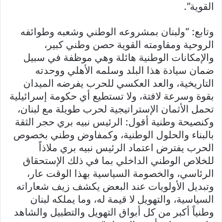
القوية”.
وتابع: “ولبنان بمشروعه الوطني وشعبه وطوائفه
الروحية ومقاومته القوية حصن وطني كبير،
والإمكانات الوطنية هائلة وهي موظفة في سبيل
ضمان سيادة هذا البلد وسلمه الأهلي ووحدته
التاريخية، والعد العكسي للحرب يفرضه الميدان
بقوة وسرعة لافتة، ولا تستطيع أي حكومة إسرائيلية
تحمل الأثمان الإستراتيجية لحرب طويلة مع لبنان،
وكنصيحة وطنية أقول: الرئيس نبيه بري حجر الثقة
بالبناء والحلول الوطنية، وكمفاوض وطني بخصوص
الحرب يفترض اعتماد الرئيس نبيه بري ملاذاً
للخلاص الوطني الداخلي بما في ذلك الإستحقاق
الرئاسي، والخصومة السياسية بهذا الوقت عار،
وتبديل الأولويات عند البعض يكشف زيف شعاراته
السياسية، والتهويل لا قيمة له، وما يملكه لبنان
وطنياً أكبر من كل أبواق التهويل والتطبيل والشاهد