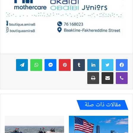
فيسبوك
تويتر
لينكدإن
بينتيريست
ماسنجر
واتساب
تيلقرام
ڤايبر
مشاركة عبر البريد
طباعة
مقالات ذات صلة