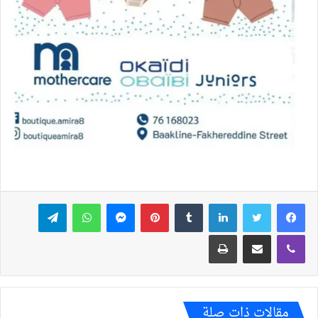
فيسبوك
تويتر
لينكدإن
بينتيريست
ماسنجر
واتساب
تيلقرام
ڤايبر
مشاركة عبر البريد
طباعة
مقالات ذات صلة