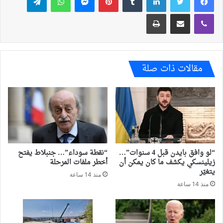
ڤايبر
مشاركة عبر البريد
طباعة
مقالات ذات صلة
“لو وافق بايدن قبل 4 سنوات”…
“نقطة سوداء”… جنبلاط يفتح
زيلينسكي يكشف ما كان يمكن أن
أخطر ملفات المرحلة
يتغيّر
منذ 14 ساعة
منذ 14 ساعة