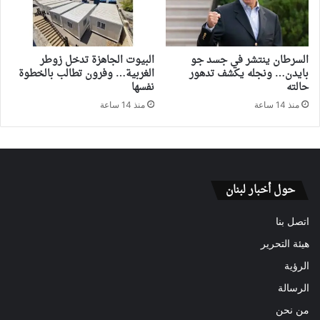
السرطان ينتشر في جسد جو
البيوت الجاهزة تدخل زوطر
بايدن… ونجله يكشف تدهور
الغربية… وفرون تطالب بالخطوة
حالته
نفسها
منذ 14 ساعة
منذ 14 ساعة
حول أخبار لبنان
اتصل بنا
هيئة التحرير
الرؤية
الرسالة
من نحن