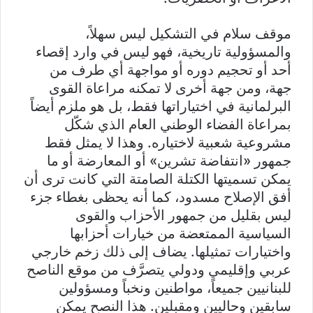
موقف سلام في التشكيل ليس سهلاً،
والمسؤولية تاريخية، فهو ليس في وارد إقصاء
أحد أو تحجيم دوره أو مواجهة أي طرف من
جهة، ومن جهة أخرى لا تمكنه مراعاة القوى
البرلمانية في اختياراتها فقط، بل هو ملزم أيضاً
بمراعاة الفضاء الوطني العام الذي شكّل
مشروعية شعبية لاختياره. وهذا لا يمثل فقط
جمهور «انتفاضة تشرين» أو المعارضة أو ما
يمكن تسميتها الكتلة الصامتة التي كانت ترى أن
أفق الإصلاح مسدود، كما أنه يحظى بغطاء جزء
ليس بقليل من جمهور الأحزاب والقوى
السياسية الممتعضة من خيارات أحزابها
واختيارات تمثيلها. يضاف إلى ذلك زخم خارجي
عربي وإقليمي ودولي يتصرَّف من موقع الناصح
للبنانيين جميعاً، مواطنين ونخباً ومسؤولين
سابقين وحاليين ومقبلين. هذا النصح يمكن