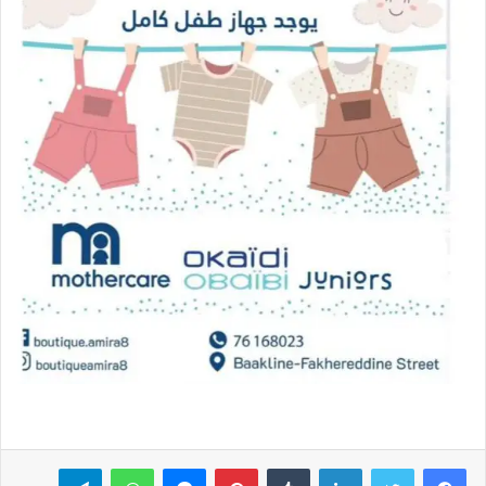
فيسبوك
تويتر
لينكدإن
بينتيريست
ماسنجر
واتساب
تيلقرام