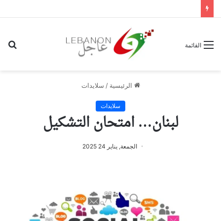
بح
القائمة
عن
الرئيسية
/
سلايدات
سلايدات
لبنان… امتحان التشكيل
الجمعة, يناير 24 2025