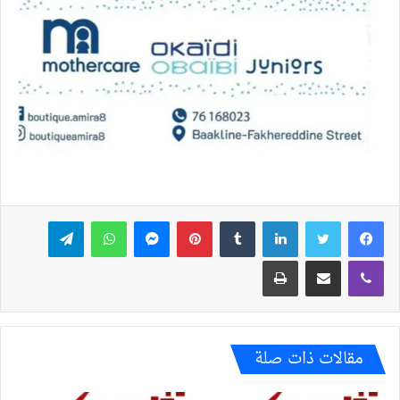
فيسبوك
تويتر
لينكدإن
بينتيريست
ماسنجر
واتساب
تيلقرام
ڤايبر
مشاركة عبر البريد
طباعة
مقالات ذات صلة