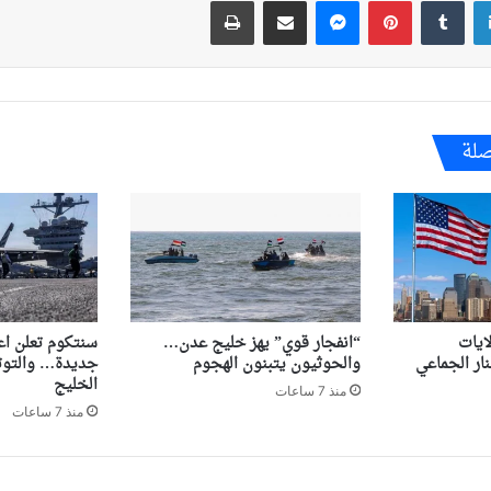
لينكدإن
بينتيريست
ماسنجر
مشاركة عبر البريد
طباعة
صلة
ايات
“انفجار قوي” يهز خليج عدن…
سنتكوم تعلن ا
ار الجماعي
والحوثيون يتبنون الهجوم
جديدة… والتوت
الخليج
منذ 7 ساعات
منذ 7 ساعات