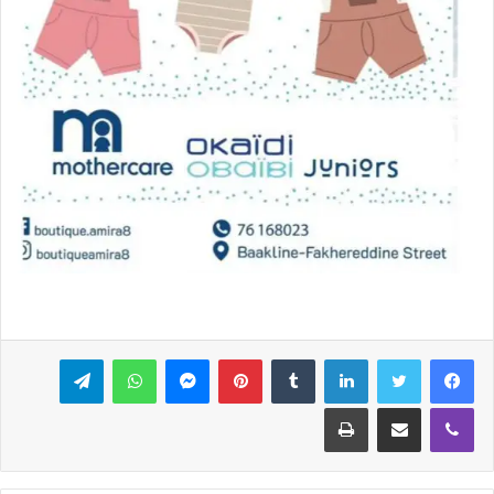
فيسبوك
تويتر
لينكدإن
بينتيريست
ماسنجر
واتساب
تيلقرام
ڤايبر
مشاركة عبر البريد
طباعة