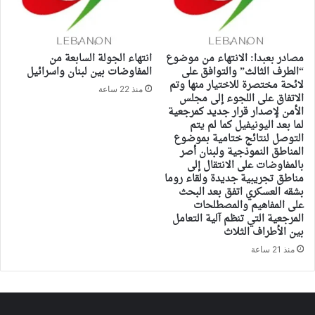
مصادر بعبدا: الانتهاء من موضوع
انتهاء الجولة السابعة من
“الطرف الثالث” والتوافق على
المفاوضات بين لبنان واسرائيل
لائحة مختصرة للاختيار منها وتم
منذ 22 ساعة
الاتفاق على اللجوء إلى مجلس
الأمن لإصدار قرار جديد كمرجعية
لما بعد اليونيفيل كما لم يتم
التوصل لنتائج ختامية بموضوع
المناطق النموذجية ولبنان أصر
بالمفاوضات على الانتقال إلى
مناطق تجريبية جديدة ولقاء روما
بشقه العسكري اتفق بعد البحث
على المفاهيم والمصطلحات
المرجعية التي تنظم آلية التعامل
بين الأطراف الثلاث
منذ 21 ساعة