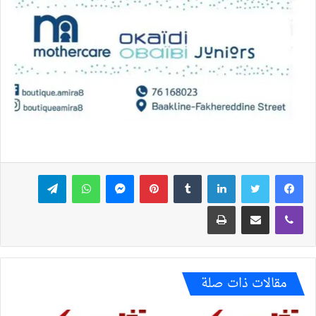
فيسبوك
تويتر
لينكدإن
بينتيريست
ماسنجر
واتساب
تيلقرام
ڤايبر
مشاركة عبر البريد
طباعة
مقالات ذات صلة