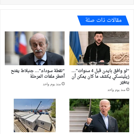
مقالات ذات صلة
“لو وافق بايدن قبل 4 سنوات”…
“نقطة سوداء”… جنبلاط يفتح
زيلينسكي يكشف ما كان يمكن أن
أخطر ملفات المرحلة
يتغيّر
منذ يوم واحد
منذ يوم واحد