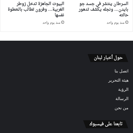
السرطان ينتشر في جسد جو
البيوت الجاهزة تدخل زوطر
بايدن… ونجله يكشف تدهور
الغربية… وفرون تطالب بالخطوة
حالته
نفسها
منذ يوم واحد
منذ يوم واحد
حول أخبار لبنان
اتصل بنا
هيئة التحرير
الرؤية
الرسالة
من نحن
تابعنا على فيسبوك