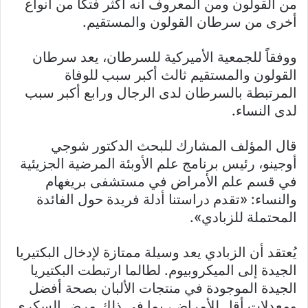
من القولون ومن المعروف أنه أكثر فتكاً من أنواع
أخرى من سرطان القولون والمستقيم.
ووفقاً للجمعية الأميركية للسرطان، يعد سرطان
القولون والمستقيم ثالث أكبر سبب للوفاة
المرتبطة بالسرطان لدى الرجال ورابع أكبر سبب
لدى النساء.
قال المؤلف المشارك للبحث الدكتور شوجي
أوجينو، رئيس برنامج علم الأوبئة المرضية الجزيئية
في قسم علم الأمراض في مستشفى بريغهام
والنساء: «تقدم دراستنا أدلة فريدة حول الفائدة
المحتملة للزبادي».
يُعتقد أن الزبادي يعد وسيلة ممتازة لإدخال البكتيريا
الجيدة إلى الميكروبيوم. لطالما ارتبطت البكتيريا
الجيدة الموجودة في منتجات الألبان بصحة أفضل
ومعدلات أقل للأمراض، بما في ذلك مرض السكري