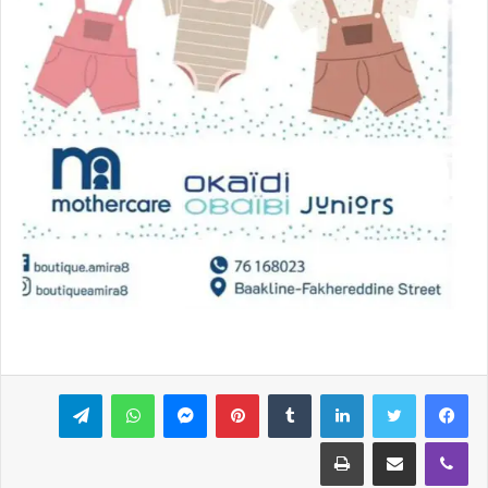
فيسبوك
تويتر
لينكدإن
بينتيريست
ماسنجر
واتساب
تيلقرام
ڤايبر
مشاركة عبر البريد
طباعة