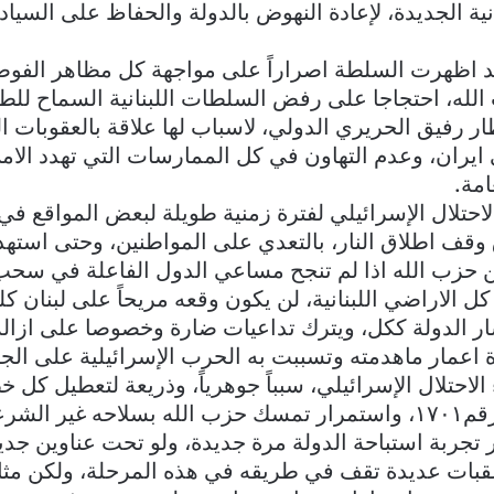
نية الجديدة، لإعادة النهوض بالدولة والحفاظ على السياد
قد اظهرت السلطة اصراراً على مواجهة كل مظاهر الفوض
لله، احتجاجا على رفض السلطات اللبنانية السماح للطائ
ر رفيق الحريري الدولي، لاسباب لها علاقة بالعقوبات ال
يران، وعدم التهاون في كل الممارسات التي تهدد الامن
امة.
لاحتلال الإسرائيلي لفترة زمنية طويلة لبعض المواقع في
وقف اطلاق النار، بالتعدي على المواطنين، وحتى استه
من حزب الله اذا لم تنجح مساعي الدول الفاعلة في سح
ل الاراضي اللبنانية، لن يكون وقعه مريحاً على لبنان كل
 الدولة ككل، ويترك تداعيات ضارة وخصوصا على ازالة
 اعمار ماهدمته وتسببت به الحرب الإسرائيلية على الج
الاحتلال الإسرائيلي، سبباً جوهرياً، وذريعة لتعطيل كل
القرار الدولي رقم١٧٠١، واستمرار تمسك حزب الله بسلاحه غير
ر تجربة استباحة الدولة مرة جديدة، ولو تحت عناوين جدي
قبات عديدة تقف في طريقه في هذه المرحلة، ولكن مث