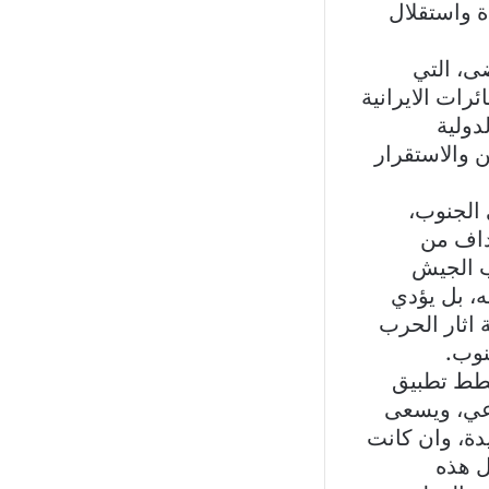
ة واستقلال
ى، التي
رات الايرانية
دولية
 والاستقرار
 الجنوب،
داف من
ب الجيش
ه، بل يؤدي
 اثار الحرب
نوب.
 خطط تطبيق
 الشرعي، ويسعى
دة، وان كانت
ل هذه