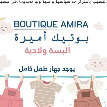
تسبب باهتزازات سياسية وامنية ولو محدودة،في مسيرة