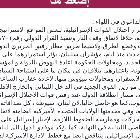
اعوق في اللواء :
ار احتلال القوات الإسرائيلية، لبعض المواقع الاستراتي
 وقطع الطرق،ولاسيما طريق مطار رفيق الحريري الدو
حدث منذ ايام، مؤشران سلبيان، يؤثر استمرارهما على ه
الجديد، ومحاولات الحكومة اعادة النهوض بالدولة والمؤ
ة، باعتبارهما يتلاقيان في مكان ما على استباحة السيادة 
الاستقرار، ومحاولات ميؤوس منها، لاعادة عقارب الساعة 
موازين القوى الجديد في الداخل اللبناني والخارج الاقل
ف مسار انطلاقة الدولة عند رفض قوات الاحتلال الإسرائ
وب،كما هو حاصل حاليا،لان لبنان، سيوظف كل صداقاته 
، وفي مقدمتها الولايات المتحدة الأميركية الضامنة لات
بالتحركات وممارسة الضغوط اللازمة، لإجبار إسرائيل على
ضي اللبنانية في النهاية، كما يؤكد موفدو الدول الى لبنان
ل الإسرائيلي، يتناقض ايضا مع خطط الادارة الاميركية لد