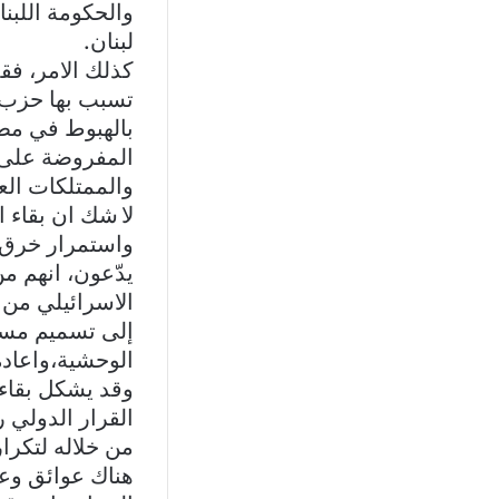
والحكومة اللبنا
لبنان.
كذلك الامر، ف
تسبب بها حزب ا
بالهبوط في مطا
المفروضة على ا
والممتلكات الع
لا شك ان بقاء ا
واستمرار خرق 
يدّعون، انهم 
الاسرائيلي من ك
إلى تسميم مسار
الوحشية،واعادة
وقد يشكل بقاء 
من خلاله لتكرا
هناك عوائق وع