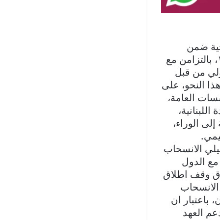
جية ضمن
الاراضي اللبنانية، خلافا لاتفاق وقف النار وتنفيذ القرار الدولي رقم١٧٠١، بالتزامن مع
لي من قبل
ذا النحو، على
سسات العامة،
اللبنانية،
إلى الوراء،
يمي.
يلي الانسحاب
مع الدول
فاق وقف اطلاق
 الانسحاب
، باعتبار ان
عم العهد