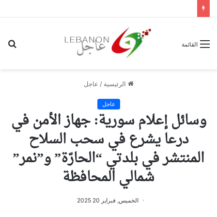
بح
القائمة
عن
الرئيسية
/
عاجل
عاجل
وسائل إعلام سورية: جهاز الأمن في
درعا يشرع في سحب السلاح
المنتشر في بلدتي “الحارّة” و”نمر”
شمالي المحافظة
الخميس, فبراير 20 2025