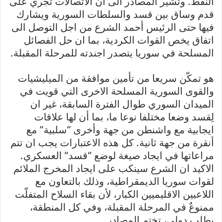
النفط. وتشير المصادر الى ان الاتصالات تجري على
قدم وساق بين قسد والسلطات السورية ويشارك
فيها حتى الرئيس أحمد الشرع من اجل التوصل الى
اتفاق يخص القوات الكردية، بما ان حل الفصائل
المسلحة في سوريا يتصدر اجندته للمرحلة المقبلة.
هو تمكّن سريعا من تأمين موافقة من الميليشيات
والقوى السورية المسلحة الاخرى التي قويت في
الميدان السوري طوال الفترة السابقة، غير ان
لِقسد وضعا مختلفا نوعا ما، بما أن لها علاقات
ايجابية مع واشنطن من جهة وأخرى “سلبية” مع
أنقرة من جهة ثانية. كل هذه الاعتبارات يجب ان تتم
مراعاتها في ايجاد صيغة لوضع “قسد” العسكري.
الاكيد ان الشرع سينكب على ايجاد المخرج الملائم
لقوات سوريا الديمقراطية، وذلك بالتعاون مع
اللاعبين الاقليميين الكبار، لأن بقاء السلاح المتفلّت
ممنوعٌ في المرحلة المقبلة، وفي كل المنطقة،
بطلب دولي، تختم المصادر.