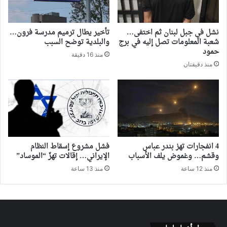
نشل في جبل لبنان ثم اختفى…
تأخير يطال ترميم مدرسة فرون…
شعبة المعلومات تصل إليه في برج
والبلدية توضح السبب
حمود
منذ 16 دقيقة
منذ دقيقتان
4 انفجارات تهز بندر عباس
فشل مشروع إسقاط النظام
وقشم… وغموض يلف الأسباب
الإيراني… إقالات تهزّ “الموساد”
منذ 12 ساعة
منذ 13 ساعة