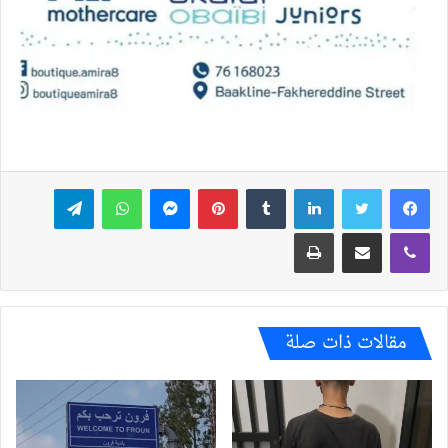
فيسبوك
تويتر
لينكدإن
بينتيريست
ماسنجر
واتساب
تيلقرام
ڤايبر
مشاركة عبر البريد
طباعة
مقالات ذات صلة