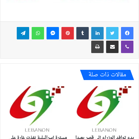
فيسبوك
تويتر
لينكدإن
بينتيريست
ماسنجر
واتساب
تيلقرام
ڤايبر
مشاركة عبر البريد
طباعة
مقالات ذات صلة
بدء توافد الوزراء إلى قصر بعبدا
مسيّرة إسرائيلية نفذت غارة على