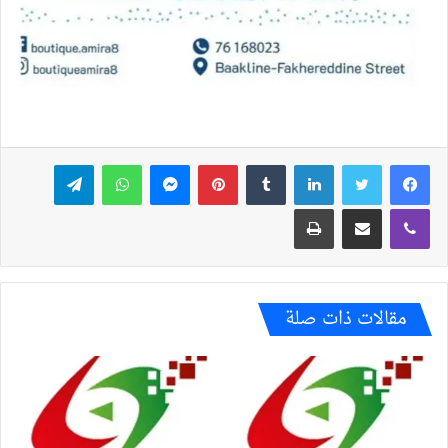
فيسبوك
تويتر
لينكدإن
بينتيريست
ماسنجر
واتساب
تيلقرام
ڤايبر
مشاركة عبر البريد
طباعة
مقالات ذات صلة