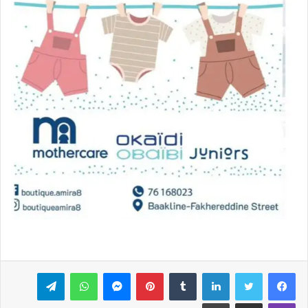
فيسبوك
تويتر
لينكدإن
بينتيريست
ماسنجر
واتساب
تيلقرام
ڤايبر
مشاركة عبر البريد
طباعة