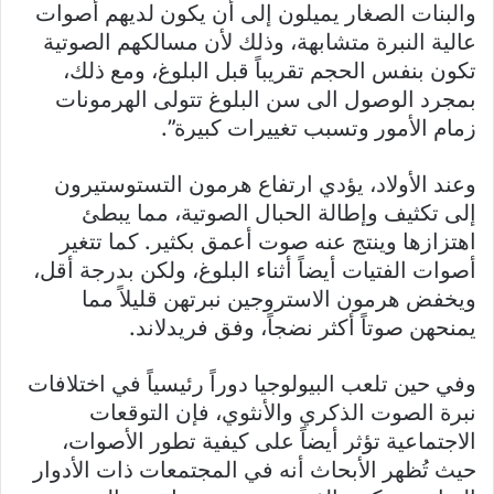
والبنات الصغار يميلون إلى أن يكون لديهم أصوات
عالية النبرة متشابهة، وذلك لأن مسالكهم الصوتية
تكون بنفس الحجم تقريباً قبل البلوغ، ومع ذلك،
بمجرد الوصول الى سن البلوغ تتولى الهرمونات
زمام الأمور وتسبب تغييرات كبيرة”.
وعند الأولاد، يؤدي ارتفاع هرمون التستوستيرون
إلى تكثيف وإطالة الحبال الصوتية، مما يبطئ
اهتزازها وينتج عنه صوت أعمق بكثير. كما تتغير
أصوات الفتيات أيضاً أثناء البلوغ، ولكن بدرجة أقل،
ويخفض هرمون الاستروجين نبرتهن قليلاً مما
يمنحهن صوتاً أكثر نضجاً، وفق فريدلاند.
وفي حين تلعب البيولوجيا دوراً رئيسياً في اختلافات
نبرة الصوت الذكري والأنثوي، فإن التوقعات
الاجتماعية تؤثر أيضاً على كيفية تطور الأصوات،
حيث تُظهر الأبحاث أنه في المجتمعات ذات الأدوار