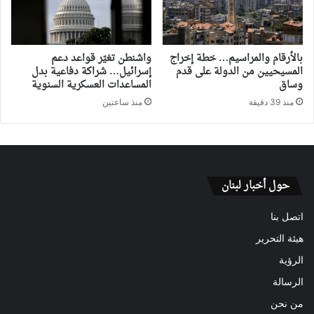
بالأرقام والمراسيم… خطة إخراج
واشنطن تغيّر قواعد دعم
المسيحيين من الدولة على قدم
إسرائيل… شراكة دفاعية بدل
وساق
المساعدات العسكرية السنوية
منذ 39 دقيقة
منذ ساعتين
حول أخبار لبنان
اتصل بنا
هيئة التحرير
الرؤية
الرسالة
من نحن