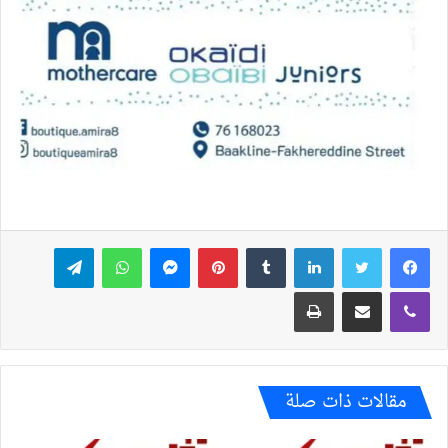
فيسبوك
تويتر
لينكدإن
بينتيريست
ماسنجر
واتساب
تيلقرام
ڤايبر
مشاركة عبر البريد
طباعة
مقالات ذات صلة