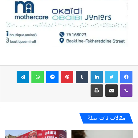
فيسبوك
تويتر
لينكدإن
بينتيريست
ماسنجر
واتساب
تيلقرام
ڤايبر
مشاركة عبر البريد
طباعة
مقالات ذات صلة