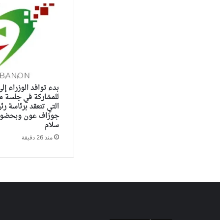
بدء توافد الوزراء إل
للمشاركة في جلسة م
التي تنعقد برئاسة ر
جوزاف عون وبحضور 
سلام
منذ 26 دقيقة