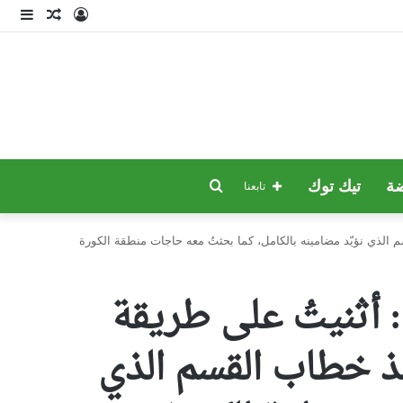
تسجيل
مقال
إضا
الدخول
عشوائي
عمو
جانب
بحث
ة
تيك توك
تابعنا
عن
 الذي نؤيّد مضامينه بالكامل، كما بحثتُ معه حاجات منطقة الكورة
: أثنيتُ على طريقة
يذ خطاب القسم الذي