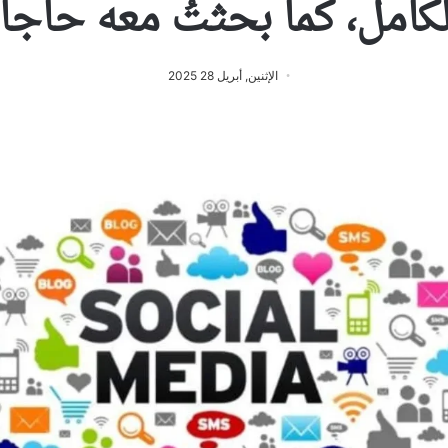
لكامل، كما بحثتُ معه حاج
الإثنين, أبريل 28 2025