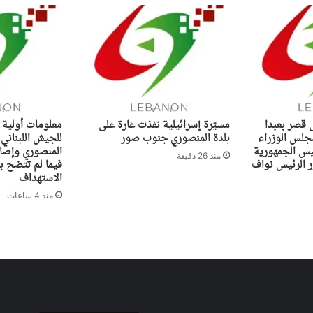
ى قصر بعبدا
مسيّرة إسرائيلية نفذت غارة على
معلومات أولية 
جلس الوزراء
بلدة المنصوري جنوب صور
للجيش اللبناني
ئيس الجمهورية
المنصوري وإصاب
منذ 26 دقيقة
الرئيس نواف
فيما لم تتضح ب
الاستهداف
منذ 4 ساعات