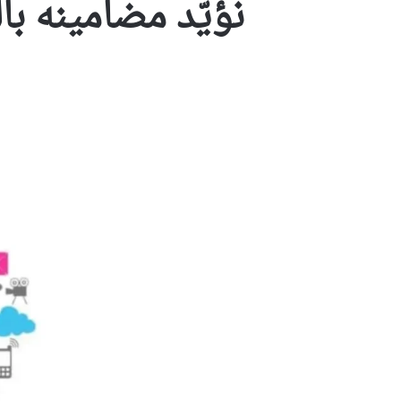
نؤيّد مضامينه با