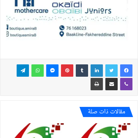
فيسبوك
تويتر
لينكدإن
بينتيريست
ماسنجر
واتساب
تيلقرام
ڤايبر
مشاركة عبر البريد
طباعة
مقالات ذات صلة