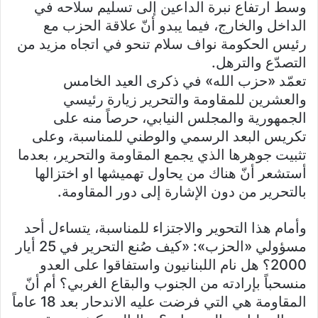
وسط ارتفاع نبرة الداعين إلى تسليم سلاحه في
الداخل والخارج، فيما يبدو أنّ علاقة الحزب مع
رئيس الحكومة نواف سلام تنحو في اتجاه مزيد من
التصدّع والترهل.
تعمّد «حزب الله» في ذكرى العيد الخامس
والعشرين للمقاومة والتحرير زيارة رئيسي
الجمهورية والمجلس النيابي، حرصاً منه على
تكريس البعد الرسمي والوطني للمناسبة، وعلى
تثبيت جوهرها الذي يجمع المقاومة والتحرير، بعدما
أستشعر أنّ هناك من يحاول تهميشها او اختزالها
بالتحرير من دون الإشارة إلى دور المقاومة.
وأمام هذا التحوير والاجتزاء للمناسبة، يتساءل أحد
مسؤولي «الحزب»: «كيف صُنع التحرير في 25 أيار
2000؟ هل نام اللبنانيون واستفاقوا على العدو
منسحباً بإرادته من الجنوب والبقاع الغربي؟ أم أنّ
المقاومة هي التي فرضت عليه الاندحار بعد 18 عاماً