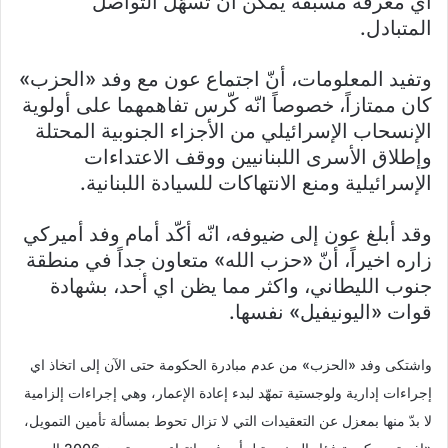
أي معرفة مسبقة يمكن أن تسهّل التواصل
المتبادل.
وتفيد المعلومات، أنّ اجتماع عون مع وفد «الحزب»
كان ممتازاً، خصوصاً انّه كّرس تفاهمهما على أولوية
الإنسحاب الإسرائيلي من الأجزاء الجنوبية المحتلة
وإطلاق الأسرى اللبنانيين ووقف الاعتداءات
الإسرائيلية ومنع الانتهاكات للسيادة اللبنانية.
وقد أبلغ عون إلى ضيوفه، انّه أكّد أمام وفد أميركي
زاره اخيراً، أنّ «حزب الله» متعاون جداً في منطقة
جنوب الليطاني، واكثر مما يظن اي أحد، بشهادة
قوات «اليونيفيل» نفسها.
واشتكى وفد «الحزب» من عدم مبادرة الحكومة حتى الآن إلى اتخاذ اي
إجراءات إدارية ولوجستية تمهّد لبدء إعادة الإعمار، وهي إجراءات إلزامية
لا بدّ منها بمعزل عن التعقيدات التي لا تزال تحوط بمسألة تأمين التمويل،