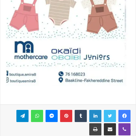
فيسبوك
تويتر
لينكدإن
بينتيريست
ماسنجر
واتساب
تيلقرام
ڤايبر
مشاركة عبر البريد
طباعة