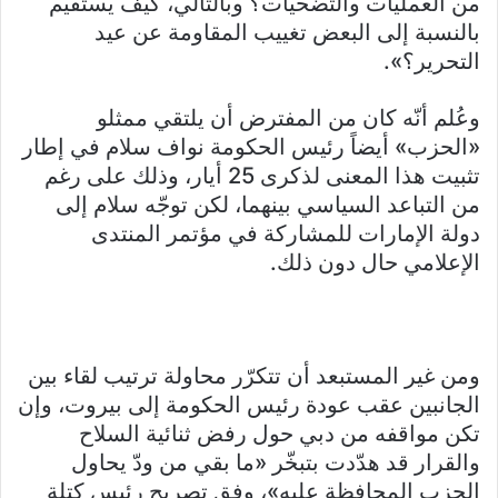
من العمليات والتضحيات؟ وبالتالي، كيف يستقيم
بالنسبة إلى البعض تغييب المقاومة عن عيد
التحرير؟».
وعُلم أنّه كان من المفترض أن يلتقي ممثلو
«الحزب» أيضاً رئيس الحكومة نواف سلام في إطار
تثبيت هذا المعنى لذكرى 25 أيار، وذلك على رغم
من التباعد السياسي بينهما، لكن توجّه سلام إلى
دولة الإمارات للمشاركة في مؤتمر المنتدى
الإعلامي حال دون ذلك.
ومن غير المستبعد أن تتكرّر محاولة ترتيب لقاء بين
الجانبين عقب عودة رئيس الحكومة إلى بيروت، وإن
تكن مواقفه من دبي حول رفض ثنائية السلاح
والقرار قد هدّدت بتبخّر «ما بقي من ودّ يحاول
الحزب المحافظة عليه»، وفق تصريح رئيس كتلة