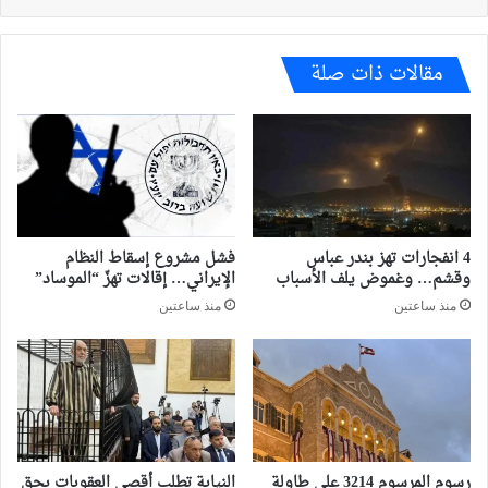
مقالات ذات صلة
4 انفجارات تهز بندر عباس
فشل مشروع إسقاط النظام
وقشم… وغموض يلف الأسباب
الإيراني… إقالات تهزّ “الموساد”
منذ ساعتين
منذ ساعتين
رسوم المرسوم 3214 على طاولة
النيابة تطلب أقصى العقوبات بحق