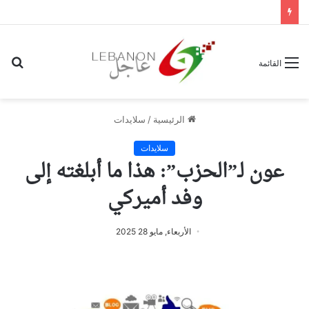
بح
القائمة
عن
الرئيسية
/
سلايدات
سلايدات
عون لـ”الحزب”: هذا ما أبلغته إلى
وفد أميركي
الأربعاء, مايو 28 2025