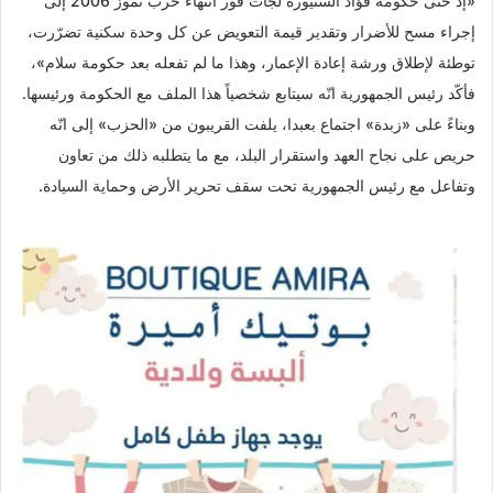
«إذ حتى حكومة فؤاد السنيورة لجأت فور انتهاء حرب تموز 2006 إلى
إجراء مسح للأضرار وتقدير قيمة التعويض عن كل وحدة سكنية تضرّرت،
توطئة لإطلاق ورشة إعادة الإعمار، وهذا ما لم تفعله بعد حكومة سلام»،
فأكّد رئيس الجمهورية انّه سيتابع شخصياً هذا الملف مع الحكومة ورئيسها.
وبناءً على «زبدة» اجتماع بعبدا، يلفت القريبون من «الحزب» إلى انّه
حريص على نجاح العهد واستقرار البلد، مع ما يتطلبه ذلك من تعاون
وتفاعل مع رئيس الجمهورية تحت سقف تحرير الأرض وحماية السيادة.