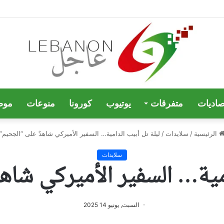
صاديات
متفرقات
يوتيوب
كورونا
منوعات
موض
الرئيسية
/
سلايدات
/
ليلة تل أبيب الدامية… السفير الأميركي شاهدٌ على “الجحيم”
سلايدات
امية… السفير الأميركي شاه
السبت, يونيو 14 2025