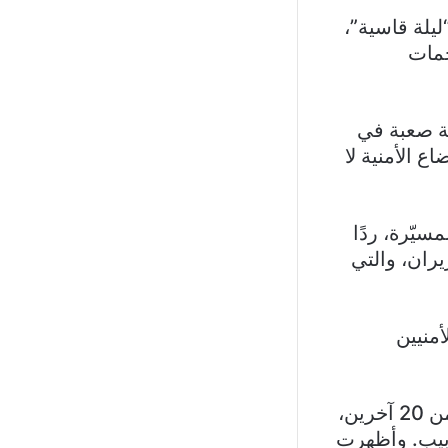
يلة قاسية”،
جة الهجمات
لة صعبة في
لى أنّ الأوضاع الأمنية لا
ئرات المسيّرة، ردًا
ية التي نفذتها إسرائيل يوم الجمعة الواقع في 13 حزيران، والتي
منيين
وأسفرت الهجمات الإيرانية عن مقتل شخصين على الأقل وإصابة أكثر من 20 آخرين،
بيب. وأظهرت