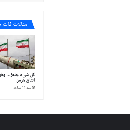
مقالات ذات 
كل شيء جاهز… وقرا
اتفاق هرمز!
منذ 11 ساعة