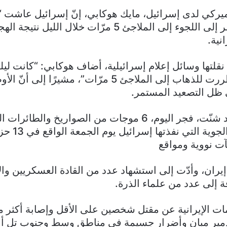
ميركي لدى إسرائيل، مايك هوكابي، إنّ إسرائيل عاشت “ل
مضيفًا أنه اضطر إلى اللجوء إلى الملاجئ 5 مرّات خلال الليل نتي
نية.
لتها وسائل إعلام إسرائيلية، أضاف هوكابي: “كانت لي
إسرائيل.. اضطررت للذهاب إلى الملاجئ 5 مرّات”، مشيرًا إ
 ظل التصعيد المستمر.
وكانت إيران قد شنّت، فجر اليوم، 6 موجات من الصواريخ والطا
على الضربات الجو
 نووية ومواقع
ران، وأدّت إلى استشهاد عدد من القادة العسكريين والأ
فة إلى عدد من علماء الذرة.
تدمير مبانٍ وأضرار جسيمة في مناطق وسط وجنوب تل أ