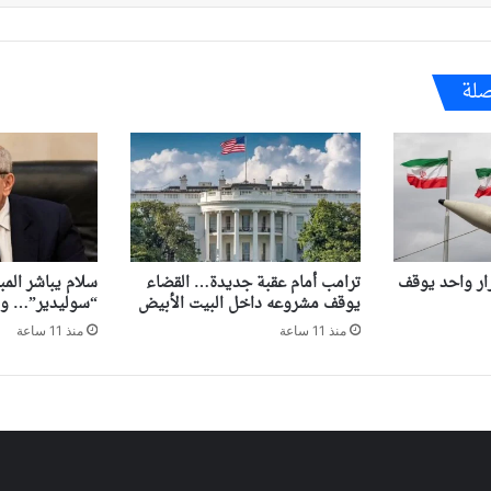
صلة
ر واحد يوقف
ترامب أمام عقبة جديدة… القضاء
سلام يباشر المب
يوقف مشروعه داخل البيت الأبيض
“سوليدير”… وا
منذ 11 ساعة
منذ 11 ساعة