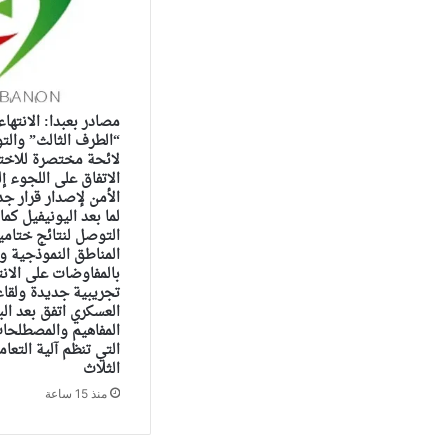
مصادر بعبدا: الانته
“الطرف الثالث” والت
لائحة مختصرة للاختي
الاتفاق على اللجوء 
الأمن لإصدار قرار ج
لما بعد اليونيفيل كما
التوصل لنتائج ختام
المناطق النموذجية ول
بالمفاوضات على الان
تجريبية جديدة ولقاء
العسكري اتفق بعد ال
المفاهيم والمصطلحات
التي تنظم آلية التعا
الثلاث
منذ 15 ساعة