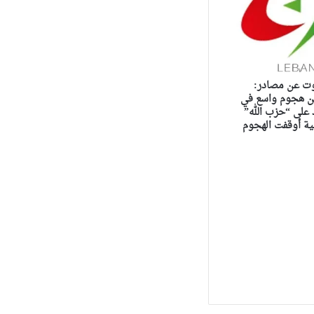
ت عن مصادر:
 هجوم واسع في
 على “حزب الله”
ية أوقفت الهجوم