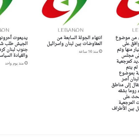
اء من موضوع
انتهاء الجولة السابعة من
يديعوت أحرونو
وافق على
المفاوضات بين لبنان واسرائيل
الجيش طلب شن
ار منها وتم
جنوب لبنان كرد
منذ 16 ساعة
إلى مجلس
والقيادة السياس
ديد كمرجعية
منذ يوم واحد
 لم يتم
ية بموضوع
بنان أصر
تقال إلى مناطق
 روما بشقه
بحث على
 المرجعية
مل بين الأطراف