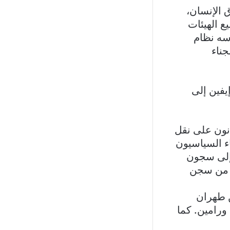
 الإنسان،
ع الهيئات
رسه نظام
جناء
فين إلى
ن / يونيو 2025، أقدم السجانون على نقل
 السجناء السياسيون
ين إلى سجون
ي من سجن
القاعة 3 من القسم 2 في سجن طهران
ورامين. كما