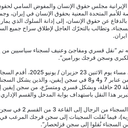
الإيرانية مجلس حقوق الإنسان والمفوض السامي لحقوق
ة للأمم المتحدة المعنية بحقوق الإنسان في إيران، وجمي
ة بالدفاع عن حقوق الإنسان، إلى إدانة السلوك الذي يما
سجناء، وتطالب بالتحرّك العاجل لإطلاق سراح جميع الس
يران.
ه تم “نقل قسري ومفاجئ وعنيف لسجناء سياسيين من إي
كبرى وسجن قرجك بورامين”.
وأوضحت: “في مساء يوم الاثنين 23 حزيرا
جميع السجناء من عنابر 7 و4 و8 في سجن إيفين، والذين يشكل
غالبيتهم، بواسطة 20 حافلة، وبشكل قسري ومتسرّع، من سجن إيف
برير هذا النقل باستهداف بوابة المدخل والقسم الإدار
وتمّ نقل غالبية السجناء من الرجال إلى 
يه)، فيما نُقلت السجينات إلى سجن قرجك المرعب في 
من السجناء نُقلوا إلى سجن قزلحصار”.