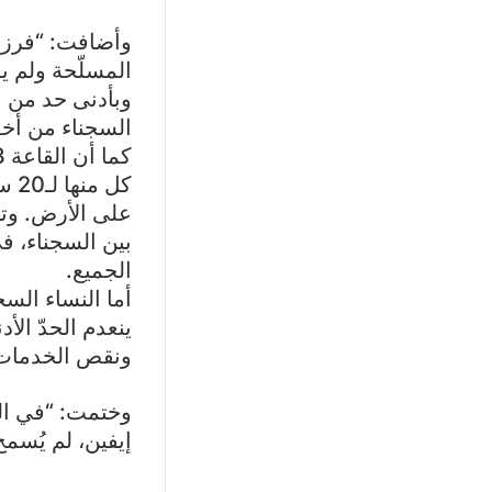
وأضافت: “فرزا
المسلّحة ولم يس
وبأدنى حد من ا
السجناء من أخذ
على الأرض. وت
بين السجناء، 
الجميع.
أما النساء الس
ينعدم الحدّ الأ
ونقص الخدمات 
وختمت: “في ال
إيفين، لم يُسم