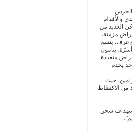
الحرس
دي والأقدام
كن العديد من
مراض مزمنة.
ى أربع غرف، يتسع
ضعت في كل غرفة 40 سجينًا بلا أسرّة، ينامون
مراض متعددة
حد يخدم
امين، حيث
ا من الاكتظاظ
استهداف سجن
م”.