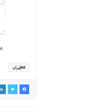
#إيران
فيسبوك
تويتر