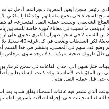
دي، رئيس سجن إيفين المعروف بجرائمه، أدخل قوات 
مح للسجناء حتى بجمع مقتنياتهم. وقد نُقلوا مكبّلي الأي
لمتاع الشخصي. وبسبب عملية النقل المتسرعة، لم يتم
 أدويتهم، ما تسبب في معاناة كبيرة خاصة للمصابين بأ
كما أن القاعة 3 من القسم 2 في سجن طهران الكبرى تحتوي عل
كل منها لـ20 سجينًا، لكن السلطات و
م وضع عدد منهم في المصلى. وتنتشر في هذا القسم أ
في ظلّ ظروف صحية متردّية، إذ لا يوجد سوى مرحاض وا
جينات فتمّ نقلهن إلى إحدى القاعات في سجن قرجك بور
دنى من المقوّمات الأساسية. وقد كانت النساء يعانين أصلً
حتى قبل عملية النقل هذه”.
وقت الذي تشعر فيه عائلات السجناء بقلق شديد بعد 
ح للنساء السجينات حتى بإجراء اتصالات بأسرهن لطمأنته