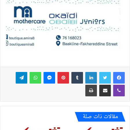
فيسبوك
تويتر
لينكدإن
بينتيريست
ماسنجر
واتساب
تيلقرام
ڤايبر
مشاركة عبر البريد
طباعة
مقالات ذات صلة