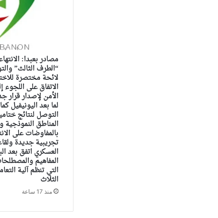
مصادر بعبدا: الانته
“الطرف الثالث” والت
لائحة مختصرة للاختي
الاتفاق على اللجوء 
الأمن لإصدار قرار ج
لما بعد اليونيفيل كما
التوصل لنتائج ختام
المناطق النموذجية ول
بالمفاوضات على الان
تجريبية جديدة ولقاء
العسكري اتفق بعد ال
المفاهيم والمصطلحات
التي تنظم آلية التعا
الثلاث
منذ 17 ساعة