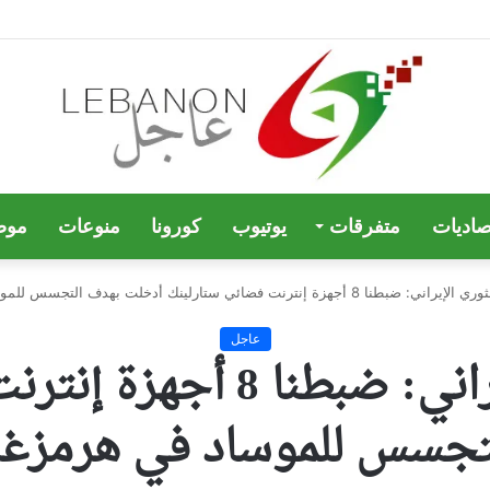
صاديات
متفرقات
يوتيوب
كورونا
منوعات
موض
جهزة إنترنت فضائي ستارلينك أدخلت بهدف التجسس للموساد في هرمزغان جنوبي البلاد
عاجل
الحرس الثوري الإيراني: ض
جسس للموساد في هرمزغان