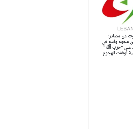
ت عن مصادر:
 هجوم واسع في
 على “حزب الله”
ية أوقفت الهجوم