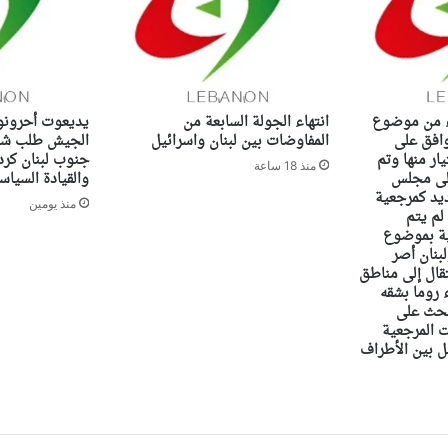
اء من موضوع
انتهاء الجولة السابعة من
يديعوت أحرونو
وافق على
المفاوضات بين لبنان واسرائيل
الجيش طلب شن
ار منها وتم
جنوب لبنان كرد
منذ 18 ساعة
إلى مجلس
والقيادة السياس
ديد كمرجعية
منذ يومين
 لم يتم
ية بموضوع
بنان أصر
تقال إلى مناطق
 روما بشقه
بحث على
 المرجعية
مل بين الأطراف