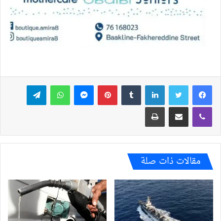
فيسبوك
تويتر
لينكدإن
بينتيريست
ماسنجر
واتساب
تيلقرام
ڤايبر
مشاركة عبر البريد
طباعة
مقالات ذات صلة