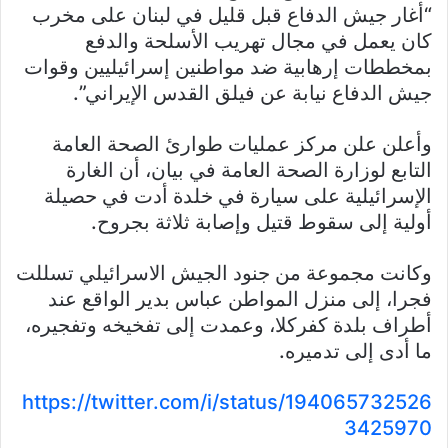
“أغار جيش الدفاع قبل قليل في لبنان على مخرب
كان يعمل في مجال تهريب الأسلحة والدفع
بمخططات إرهابية ضد مواطنين إسرائيليين وقوات
جيش الدفاع نيابة عن فيلق القدس الإيراني”.
وأعلن علن مركز عمليات طوارئ الصحة العامة
التابع لوزارة الصحة العامة في بيان، أن ​الغارة​
الإسرائيلية على سيارة في ​خلدة​ أدت في حصيلة
أولية إلى سقوط قتيل وإصابة ثلاثة بجروح.
وكانت مجموعة من جنود الجيش الاسرائيلي تسللت
فجرا، إلى منزل المواطن عباس بدير الواقع عند
أطراف بلدة كفركلا، وعمدت إلى تفخيخه وتفجيره،
ما أدى إلى تدميره.
https://twitter.com/i/status/194065732526
3425970