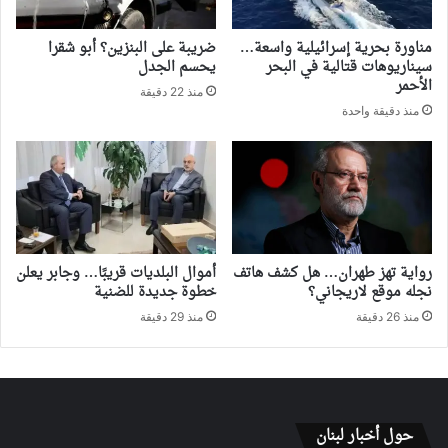
مناورة بحرية إسرائيلية واسعة…
ضريبة على البنزين؟ أبو شقرا
سيناريوهات قتالية في البحر
يحسم الجدل
الأحمر
منذ 22 دقيقة
منذ دقيقة واحدة
رواية تهز طهران… هل كشف هاتف
أموال البلديات قريبًا… وجابر يعلن
نجله موقع لاريجاني؟
خطوة جديدة للضنية
منذ 26 دقيقة
منذ 29 دقيقة
حول أخبار لبنان