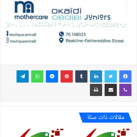
فيسبوك
تويتر
لينكدإن
بينتيريست
ماسنجر
واتساب
تيلقرام
ڤايبر
مشاركة عبر البريد
طباعة
مقالات ذات صلة