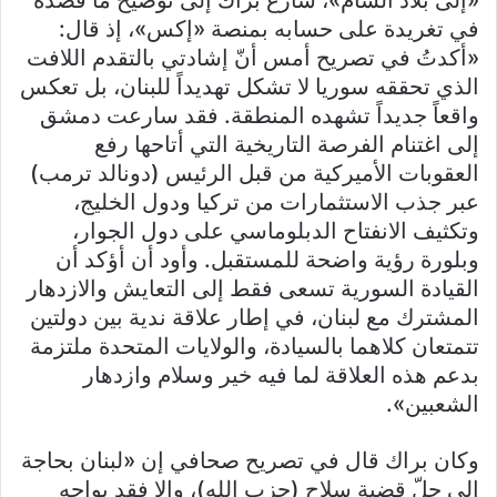
في تغريدة على حسابه بمنصة «إكس»، إذ قال:
«أكدتُ في تصريح أمس أنّ إشادتي بالتقدم اللافت
الذي تحققه سوريا لا تشكل تهديداً للبنان، بل تعكس
واقعاً جديداً تشهده المنطقة. فقد سارعت دمشق
إلى اغتنام الفرصة التاريخية التي أتاحها رفع
العقوبات الأميركية من قبل الرئيس (دونالد ترمب)
عبر جذب الاستثمارات من تركيا ودول الخليج،
وتكثيف الانفتاح الدبلوماسي على دول الجوار،
وبلورة رؤية واضحة للمستقبل. وأود أن أؤكد أن
القيادة السورية تسعى فقط إلى التعايش والازدهار
المشترك مع لبنان، في إطار علاقة ندية بين دولتين
تتمتعان كلاهما بالسيادة، والولايات المتحدة ملتزمة
بدعم هذه العلاقة لما فيه خير وسلام وازدهار
الشعبين».
وكان براك قال في تصريح صحافي إن «لبنان بحاجة
إلى حلّ قضية سلاح (حزب الله)، وإلا فقد يواجه