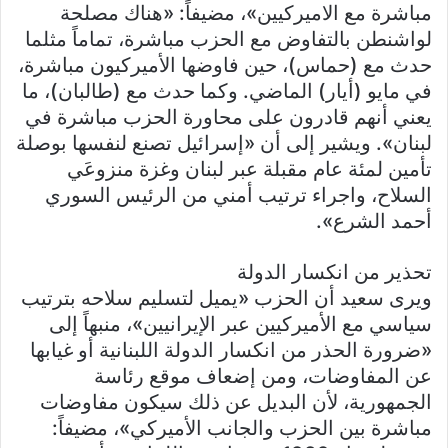
مباشرة مع الاميركيين»، مضيفاً: «هناك مصلحة
لواشنطن بالتفاوض مع الحزب مباشرة، تماماً مثلما
حدث مع (حماس)، حين فاوضها الأميركيون مباشرة،
في مايو (أيار) الماضي. وكما حدث مع (طالبان)، ما
يعني أنهم قادرون على محاورة الحزب مباشرة في
لبنان». ويشير إلى أن «إسرائيل تصنع لنفسها بوصلة
تأمين لمئة عام مقبلة عبر لبنان وغزة منزوعَي
السلاح، واجراء ترتيب أمني من الرئيس السوري
أحمد الشرع».
تحذير من انكسار الدولة
ويرى سعيد أن الحزب «يميل لتسليم سلاحه بترتيب
سياسي مع الأميركيين عبر الإيرانيين»، منبهاً إلى
«ضرورة الحذر من انكسار الدولة اللبنانية أو غيابها
عن المفاوضات، ومن إضعاف موقع رئاسة
الجمهورية، لأن البديل عن ذلك سيكون مفاوضات
مباشرة بين الحزب والجانب الأميركي»، مضيفاً: