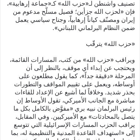
تصنيف واشنطن لـ«حزب الله» كـ«جماعة إرهابية»،
فإن «لحزب الله جزأين؛ فصيل مسلّح مدعوم من
إيران ومصنّف كياناً إرهابياً، وجناح سياسي يعمل
ضمن النظام البرلماني اللبناني».
«حزب الله» يترقّب
ويراقب «حزب الله» من كثب، المسارات القائمة،
ويحتجب عن إبداء أي موقف، بالنظر إلى أن
المرحلة «دقيقة جداً»، كما يقول مطلعون على
أوساطه، ويعمل على تقييم المواقف والتطورات
بحذر شديد. وخلافاً لما أشيع عن الإعداد للقاءات
مباشرة مع الجانب الأميركي، تقول الأوساط إن
رئيس البرلمان نبيه بري «مفوَّض بالكامل بكل ما
يتصل بالمحادثات» مع الأميركيين. وفي المقابل،
يراقب الحزب المسارات الإسرائيلية التي تتوسع
إلى «استهداف القاعدة المدنية والتنظيمية له، بما