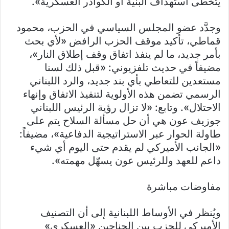
يتخطى استهداف البنية أو الكوادر العسكرية».
وجدَّد عضو المجلس السياسي في الحزب، محمود
قماطي، تأكيد موقف الحزب الرافض «لأي بحث
بأمر جديد، ما لم ينفذ اتفاق وقف إطلاق النار»،
مضيفاً في حديث تلفزيوني: «قبل ذلك لسنا
مستعدين للتعاطي بأي بند جديد، والرد اللبناني
الرسمي تضمن هذه الأولوية لتنفيذ الاتفاق وإنهاء
الاحتلال». وتابع: «لا تزال رؤية الرئيس اللبناني
جوزيف عون هي أن حل مسألة السلاح يتم على
طاولة الحوار عبر الاستراتيجية الدفاعية»، مضيفاً:
«الجانب الأميركي لم يقدم حتى اليوم أي شيء
داعم للعهد وللرئيس عون يسهّل مهمته».
مفاوضات مباشرة
ويُنظر في الأوساط اللبنانية إلى أن التصنيف
الأميركي للحزب بين الجناحين «العسكري»