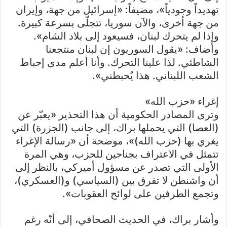
تهديداً وجودياً»، مضيفاً: «إسرائيل من جهة، وإيران
من جهة أخرى، والآن سوريا، تتجلّى بسرعة كبيرة.
وإذا لم يتحرك لبنان، فسيعود إلى بلاد الشام».
وأضاف: «يقول السوريون إن لبنان منتجعنا
الشاطئي. لذا علينا التحرك. وأنا أعلم مدى إحباط
الشعب اللبناني. هذا يُحبطني».
إغراء «حزب الله»
وترى المصادر الحكومية أن هذا التحذير «يعبّر عن
(العصا) التي يحملها براك، إلى جانب (الجزرة) التي
يغري بها (حزب الله)»، موضحة أن «رسالة الإغراء
تتمثل في الاعتراف بجناحين للحزب، وهي المرة
الأولى التي تصدر عن مسؤول أميركي، بالنظر إلى
أن واشنطن لا تفرق بين (السياسي) و(العسكري)،
وتجمع الطرفين على لوائح العقوبات».
وأشار براك، في الحديث الصحافي، إلى أنّه رغم