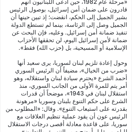
«مرحلة عام 1982، حين ادعى اللبنانيون أنهم
قادرون على ضمان أمن إسرائيل، بوصول الرئيس
بشير الجميل إلى الحكم، انقضت؛ إذ تبين حينها أن
الجميل وصل إلى الرئاسة، بينما لم تستطع الدولة
تنفيذ ضمانة أمن إسرائيل. وعليه، فإن البحث عن
ضمانة لأمن إسرائيل اليوم، لن تحققها الأحزاب
الإسلامية أو المسيحية، بل (حزب الله) فقط».
وحول إعادة تلزيم لبنان لسوريا، يرى سعيد أنها
«ضرب من الخيال»، مضيفاً أن الرئيس السوري
أحمد الشرع «يحترم سيادة لبنان واستقلاله، وهو
أمر يتم للمرة الأولى من الجانب السوري، منذ
استقلال لبنان في 1943»، موضحاً أن قدرات
الشرع على حكم التنوع بلبنان وسوريا «مرهونة
بقدرته على استيعاب التنوع». وقال: «المطلوب من
الرئيس عون أن يقود عملية تنظيم العلاقات مع
سوريا، على قاعدة معادلة أقصى درجات الاستقلال
للبلدين مقابل أوضح صور التنسيق والتعاون».