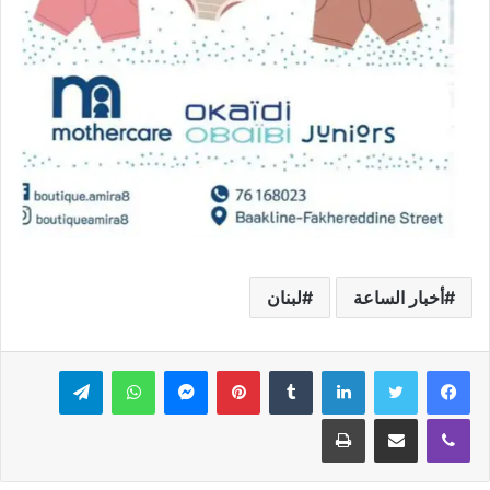
أخبار الساعة
لبنان
فيسبوك
تويتر
لينكدإن
بينتيريست
ماسنجر
واتساب
تيلقرام
ڤايبر
مشاركة عبر البريد
طباعة