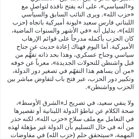
و«السياسي»، على أنه يفتح نافذة لتواصلٍ مع
«حزب الله». ويرى النائب السابق والسياسي
اللبناني فارس سعيد «ليونة أميركية باتجاه (حزب
الله)»، بدليل أنه «في الأشهر والسنوات الماضية،
كان الحزب بأكمله مدرجاً على قوائم الإرهاب
الأميركية. أما اليوم فهناك إعادة حديث عن جناح
سياسي وجناح عسكري، وهذا بحد ذاته تفهُّم من
قبل واشنطن للتحولات الجديدة»، معرباً عن خوفه
«من أن يساهم هذا التفهّم في تصغير دور الدولة،
وتكبير دور الحزب، عبر فتح باب لتفاوض مباشر بين
الحزب وواشنطن».
ولا ينفي سعيد، في تصريح لـ«الشرق الأوسط»،
صحة الكلام عن تباطؤ الدولة اللبنانية أو تقصيرها
في التعامل مع ملف سلاح «حزب الله»، لكنه حذر
من أنه في حال التسليم بأن الدولة غير مؤهلة لهذه
المهمة، «سيتحقق حلم (حزب الله) في مفاوضات