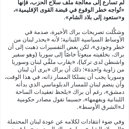
لم تسارع إلى معالجة ملف سلاح الحزب، فإنها
«تُواجه خطر الوقوع في قبضة القوى الإقليمية»،
و«ستعود إلى بلاد الشام».
وشكَّلت تصريحات براك الأخيرة، صدمة في
الأوساط السياسية اللبنانية؛ لأنه «يحذر لبنان من
خطر وجودي»، لكن بعض التفسيرات ذهبت إلى أن
براك، بخلفيته مبعوثاً خاصّاً إلى سوريا (وهو سفير
واشنطن لدى تركيا)، «يقارب ملفَّي لبنان وسوريا
من زاوية واحدة»؛ ذلك أن براك «يرى أن لبنان
وسوريا يجب أن يسلكا المسار ذاته، في هذا الوقت،
وأن ينضم لبنان للمسار الدبلوماسي الذي بدأته
دمشق»، رغم أن براك «يلحظ تعقيدات الساحة
اللبنانية ويفهمها»، حسبما تقول مصادر حكومية
لـ«الشرق الأوسط».
وفي ضوء انتقادات لكلامه عن عودة لبنان المحتملة
«إلى بلاد الشام»، سارع براك إلى توضيح ما قصده