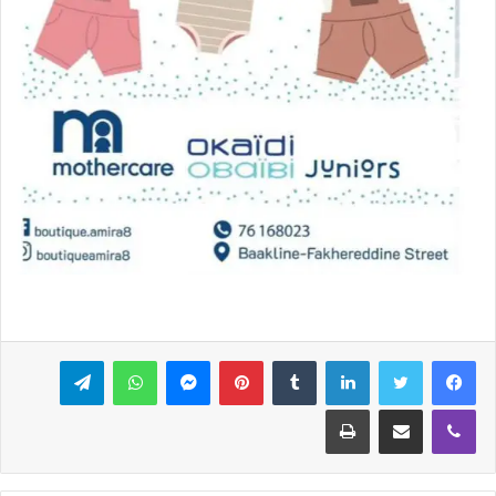
فيسبوك
تويتر
لينكدإن
بينتيريست
ماسنجر
واتساب
تيلقرام
ڤايبر
مشاركة عبر البريد
طباعة