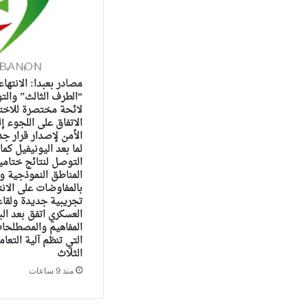
مصادر بعبدا: الانته
“الطرف الثالث” والت
لائحة مختصرة للاختي
الاتفاق على اللجوء 
الأمن لإصدار قرار ج
لما بعد اليونيفيل كما
التوصل لنتائج ختام
المناطق النموذجية ول
بالمفاوضات على الان
تجريبية جديدة ولقاء
العسكري اتفق بعد ال
المفاهيم والمصطلحات
التي تنظم آلية التعا
الثلاث
منذ 9 ساعات