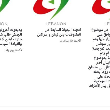
اء من موضوع
انتهاء الجولة السابعة من
يديعوت أحرونو
وافق على
المفاوضات بين لبنان واسرائيل
الجيش طلب شن
ار منها وتم
جنوب لبنان كرد
منذ 10 ساعات
إلى مجلس
والقيادة السياس
ديد كمرجعية
منذ يوم واحد
 لم يتم
ية بموضوع
بنان أصر
تقال إلى مناطق
 روما بشقه
بحث على
 المرجعية
مل بين الأطراف