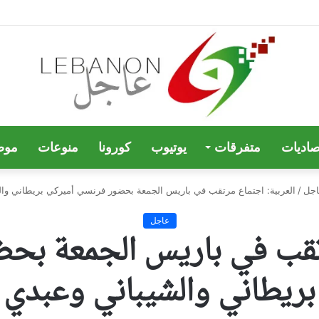
صاديات
متفرقات
يوتيوب
كورونا
منوعات
موض
اجل
/
العربية: اجتماع مرتقب في باريس الجمعة بحضور فرنسي أميركي بريطاني وا
عاجل
رتقب في باريس الجمعة بح
بريطاني والشيباني وعبدي