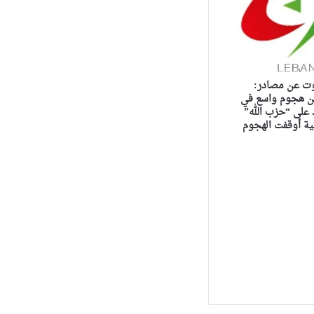
ت عن مصادر:
 هجوم واسع في
 على “حزب الله”
ية أوقفت الهجوم