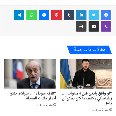
فيسبوك
تويتر
لينكدإن
بينتيريست
ماسنجر
واتساب
تيلقرام
ڤايبر
مشاركة عبر البريد
طباعة
مقالات ذات صلة
“لو وافق بايدن قبل 4 سنوات”…
“نقطة سوداء”… جنبلاط يفتح
زيلينسكي يكشف ما كان يمكن أن
أخطر ملفات المرحلة
يتغيّر
منذ 7 ساعات
منذ 7 ساعات