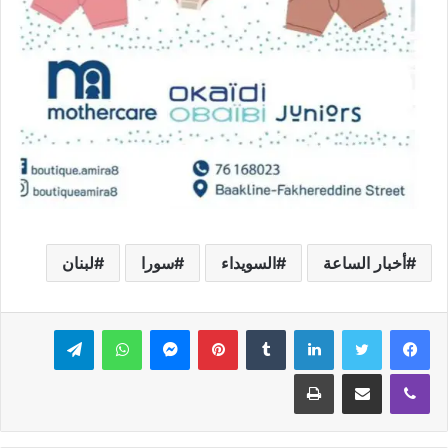
أخبار الساعة
السويداء
سورا
لبنان
فيسبوك
تويتر
لينكدإن
بينتيريست
ماسنجر
واتساب
تيلقرام
ڤايبر
مشاركة عبر البريد
طباعة