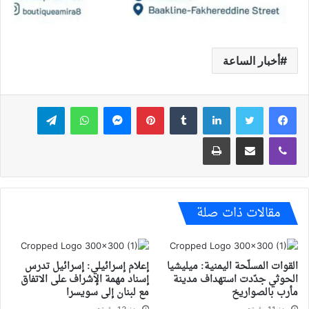
أخبار الساعة
فيسبوك
تويتر
لينكدإن
بينتيريست
ماسنجر
واتساب
تيلقرام
ڤايبر
مشاركة عبر البريد
طباعة
مقالات ذات صلة
القوات المسلّحة اليمنية: ميليشيا
إعلام إسرائيلي: إسرائيل تدرس
الحوثي جدّدت استهداف مدينة
إسناد مهمة الإشراف على الاتفاق
مأرب بالصواريخ
مع لبنان إلى سويسرا