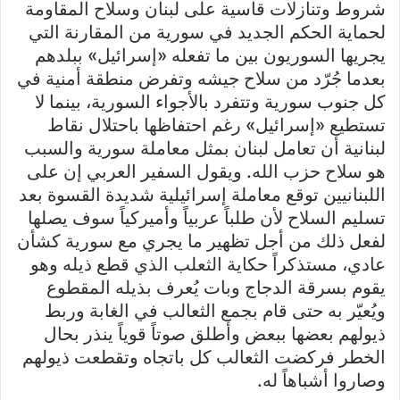
شروط وتنازلات قاسية على لبنان وسلاح المقاومة
لحماية الحكم الجديد في سورية من المقارنة التي
يجريها السوريون بين ما تفعله «إسرائيل» ببلدهم
بعدما جُرّد من سلاح جيشه وتفرض منطقة أمنية في
كل جنوب سورية وتتفرد بالأجواء السورية، بينما لا
تستطيع «إسرائيل» رغم احتفاظها باحتلال نقاط
لبنانية أن تعامل لبنان بمثل معاملة سورية والسبب
هو سلاح حزب الله. ويقول السفير العربي إن على
اللبنانيين توقع معاملة إسرائيلية شديدة القسوة بعد
تسليم السلاح لأن طلباً عربياً وأميركياً سوف يصلها
لفعل ذلك من أجل تظهير ما يجري مع سورية كشأن
عادي، مستذكراً حكاية الثعلب الذي قطع ذيله وهو
يقوم بسرقة الدجاج وبات يُعرف بذيله المقطوع
ويُعيّر به حتى قام بجمع الثعالب في الغابة وربط
ذيولهم بعضها ببعض وأطلق صوتاً قوياً ينذر بحال
الخطر فركضت الثعالب كل باتجاه وتقطعت ذيولهم
وصاروا أشباهاً له.