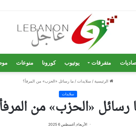
صاديات
متفرقات
يوتيوب
كورونا
منوعات
موض
الرئيسية
/
سلايدات
/
ما رسائل «الحزب» من المرفأ؟
سلايدات
 رسائل «الحزب» من المرفأ
الأربعاء, أغسطس 6 2025