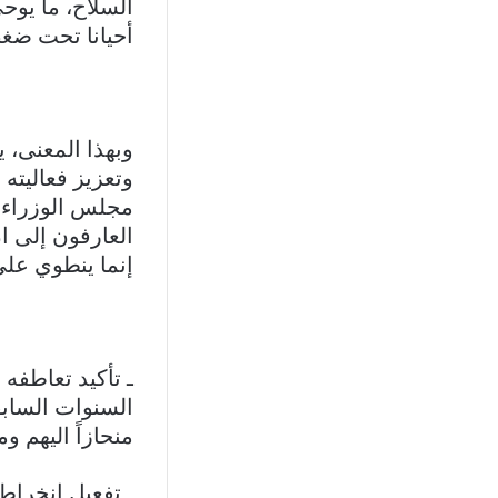
السلاح، ما يوح
أحيانا تحت ضغط
وبهذا المعنى، 
وتعزيز فعاليته
مجلس الوزراء ا
العارفون إلى ا
إنما ينطوي على 
ـ تأكيد تعاطفه
السنوات السابق
منحازاً اليهم وم
ـ تفعيل انخراطه