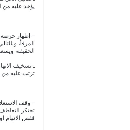
يؤخذ عليه من ان
– إظهار حرصه ع
المرفأ، وبالتا
الحقيقة، ويسعى
ـ تسخيف الاتهام
ترتب عليه من 
تحتكر التعاطف
قفص الاتهام او