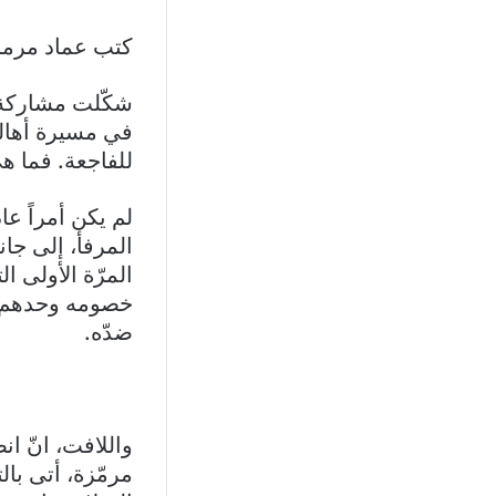
كتب عماد مرمل
شكّلت مشاركة 
في مسيرة أهالي
للفاجعة. فما هي 
لم يكن أمراً عا
المرفأ، إلى جان
المرّة الأولى 
خصومه وحدهم، ب
ضدّه.
واللافت، انّ ا
مرمّزة، أتى ب