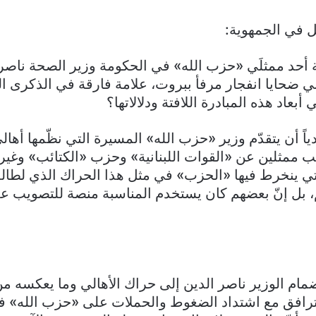
 في الجمهوية:
أحد ممثلَي «حزب الله» في الحكومة وزير الصحة ناصر 
 ضحايا انفجار مرفأ ببروت، علامة فارقة في الذكرى ا
أبعاد هذه المبادرة اللافتة ودلالاتها؟
دياً أن يتقدّم وزير «حزب الله» المسيرة التي نظّمها أها
ب ممثلين عن «القوات اللبنانية» وحزب «الكتائب» وغيرهما
التي ينخرط فيها «الحزب» في مثل هذا الحراك الذي لطالم
ل إنّ بعضهم كان يستخدم المناسبة منصة للتصويب علي
نضمام الوزير ناصر الدين إلى حراك الأهالي وما يعكسه 
الترافق مع اشتداد الضغوط والحملات على «حزب الله» 