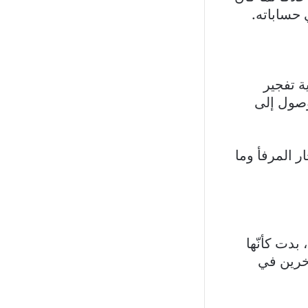
 حساباته.
ة تفجير
لوصول إلى
ر المرفأ وما
ن جهات محدّدة، بدت كأنّها
خرين في