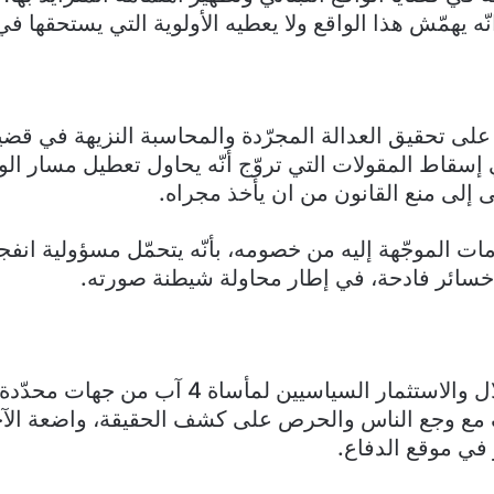
ّه يهمّش هذا الواقع ولا يعطيه الأولوية التي يستحقها في
لى تحقيق العدالة المجرّدة والمحاسبة النزيهة في قضي
لي إسقاط المقولات التي تروّج أنّه يحاول تعطيل مسار ا
 إلى منع القانون من ان يأخذ مجراه.
ات الموجّهة إليه من خصومه، بأنّه يتحمّل مسؤولية انفجا
خسائر فادحة، في إطار محاولة شيطنة صورته.
– وقف الاستغلال والاستثمار السياسيين لمأساة 4 آب م
 مع وجع الناس والحرص على كشف الحقيقة، واضعة الآ
 في موقع الدفاع.