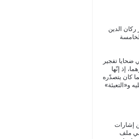
ركان الدين
لخامسة
لي ضحايا تفجير
، إذ إنّها
ا كان يتصدّره
ه و«التعبئة»
من إشارات
في ملف