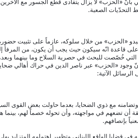
ي بأنّ «الحزب» لا يزال يتفادى قطع الجسور مع الآخرين
 التحدّيات الصعبة.
يبدو «الحزب» من خلال سلوكه، عازماً على تثبيت حضوره
 على قاعدة انّه سيكون حيث يجب أن يكون، من المرفأ 
لتي خُصّصت للبحث في حصرية السلاح وما بينهما وبعده
نّ وجود «الحزب» عبر ناصر الدين في حراك أهالي ضحايا 
الرسائل الآتية:
 وتضامنه مع ذوي الضحايا، بعدما حاولت بعض القوى الس
ة أن تضعهم في مواجهته، وأن تحوله خصماً لهم، بينما هو
عنياً بإنصافهم.
 في قضايا الواقع اللبناني وتظهير اهتمامه المتزايد بها، خ