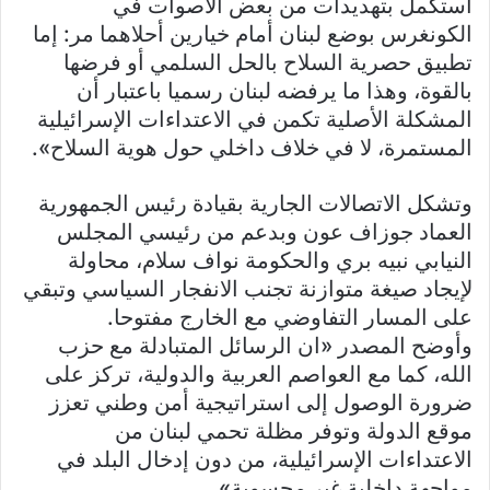
استكمل بتهديدات من بعض الأصوات في
الكونغرس بوضع لبنان أمام خيارين أحلاهما مر: إما
تطبيق حصرية السلاح بالحل السلمي أو فرضها
بالقوة، وهذا ما يرفضه لبنان رسميا باعتبار أن
المشكلة الأصلية تكمن في الاعتداءات الإسرائيلية
المستمرة، لا في خلاف داخلي حول هوية السلاح».
وتشكل الاتصالات الجارية بقيادة رئيس الجمهورية
العماد جوزاف عون وبدعم من رئيسي المجلس
النيابي نبيه بري والحكومة نواف سلام، محاولة
لإيجاد صيغة متوازنة تجنب الانفجار السياسي وتبقي
على المسار التفاوضي مع الخارج مفتوحا.
وأوضح المصدر «ان الرسائل المتبادلة مع حزب
الله، كما مع العواصم العربية والدولية، تركز على
ضرورة الوصول إلى استراتيجية أمن وطني تعزز
موقع الدولة وتوفر مظلة تحمي لبنان من
الاعتداءات الإسرائيلية، من دون إدخال البلد في
مواجهة داخلية غير محسوبة».