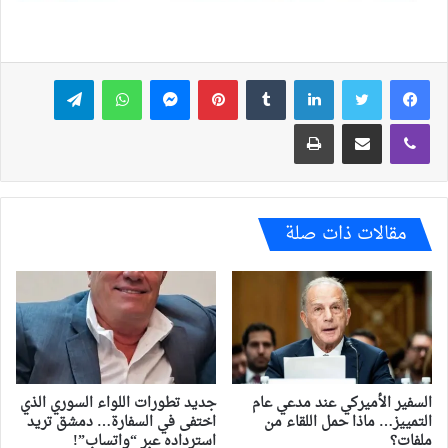
فيسبوك
تويتر
لينكدإن
بينتيريست
ماسنجر
واتساب
تيلقرام
ڤايبر
مشاركة عبر البريد
طباعة
مقالات ذات صلة
السفير الأميركي عند مدعي عام
جديد تطورات اللواء السوري الذي
التمييز… ماذا حمل اللقاء من
اختفى في السفارة… دمشق تريد
ملفات؟
استرداده عبر “واتساب”!