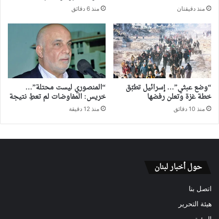
منذ دقيقتان
منذ 6 دقائق
“وضع عبثي”… إسرائيل تطبّق
“المنصوري ليست محتلة”…
خطة غزة وتعلن رفضها
خريس: المفاوضات لم تعطِ نتيجة
منذ 10 دقائق
منذ 12 دقيقة
حول أخبار لبنان
اتصل بنا
هيئة التحرير