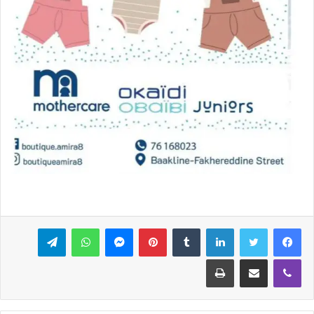
فيسبوك
تويتر
لينكدإن
بينتيريست
ماسنجر
واتساب
تيلقرام
ڤايبر
مشاركة عبر البريد
طباعة