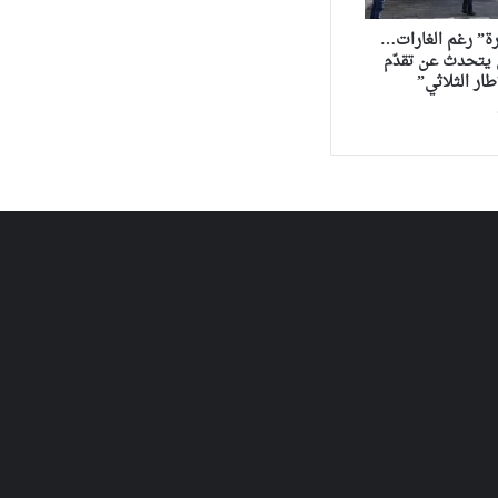
ة” رغم الغارات…
يتحدث عن تقدّم
ار الثلاثي”