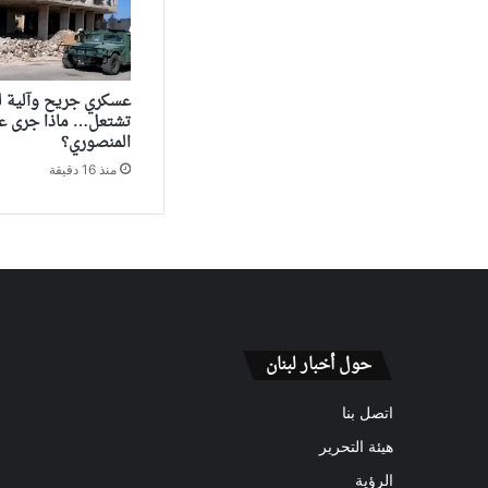
عسكري جريح وآلية 
تشتعل… ماذا جرى ع
المنصوري؟
منذ 16 دقيقة
حول أخبار لبنان
اتصل بنا
هيئة التحرير
الرؤية