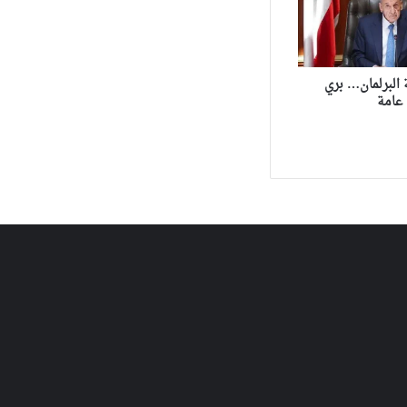
البرلمان… بري
عامة