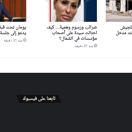
للجيش
ضرائب ورسوم وهمية… كيف
يومان تحت قبة 
ند مدخل
احتالت سيدة على أصحاب
يدعو إلى جلسة 
مؤسسات في الشمال؟
منذ 31 دقيقة
منذ 21 دقيقة
تابعنا على فيسبوك