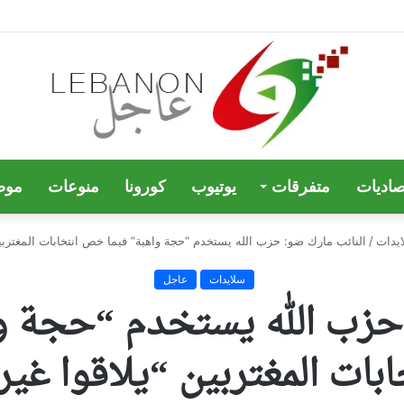
صاديات
متفرقات
يوتيوب
كورونا
منوعات
موض
يدات
/
النائب مارك ضو: حزب الله يستخدم “حجة واهية” فيما خص انتخابات المغتربين
سلايدات
عاجل
 حزب الله يستخدم “حجة 
ابات المغتربين “يلاقوا غير