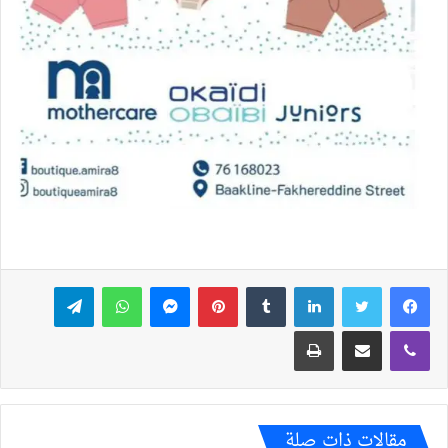
فيسبوك
تويتر
لينكدإن
بينتيريست
ماسنجر
واتساب
تيلقرام
ڤايبر
مشاركة عبر البريد
طباعة
مقالات ذات صلة