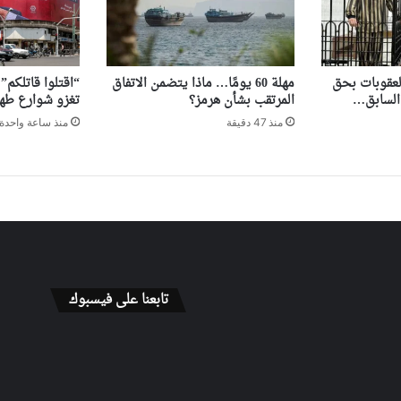
لعقوبات بحق
مهلة 60 يومًا… ماذا يتضمن الاتفاق
“اقتلوا قاتلكم”
 السابق…
المرتقب بشأن هرمز؟
تغزو شوارع طه
منذ 47 دقيقة
منذ ساعة واحدة
تابعنا على فيسبوك