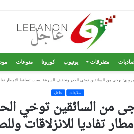
صاديات
متفرقات
يوتيوب
كورونا
منوعات
موض
مروري: يرجى من السائقين توخي الحذر وتخفيف السرعة بسبب تساقط الامطار تفاديا
سلايدات
عاجل
رجى من السائقين توخي الح
ار تفاديا للانزلاقات ولل