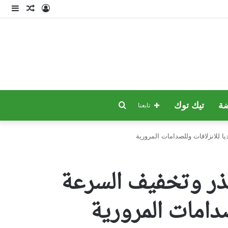
تسجيل
مقال
إضا
الدخول
عشوائي
عمو
جانب
بحث
ة
تيك توك
تابعنا
عن
 للانزلاقات وللصدامات المرورية
ذر وتخفيف السرعة
صدامات المرورية