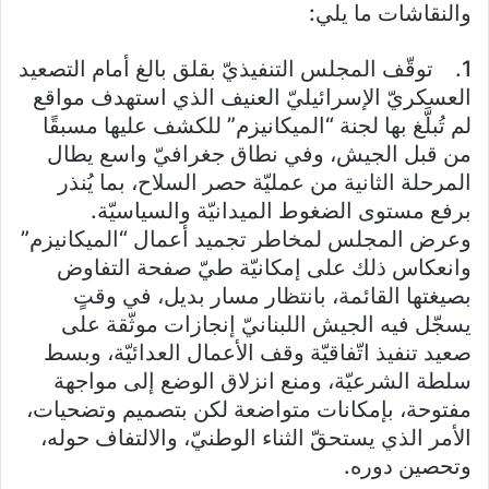
والنقاشات ما يلي:
1. توقّف المجلس التنفيذيّ بقلق بالغ أمام التصعيد
العسكريّ الإسرائيليّ العنيف الذي استهدف مواقع
لم تُبلَّغ بها لجنة “الميكانيزم” للكشف عليها مسبقًا
من قبل الجيش، وفي نطاق جغرافيّ واسع يطال
المرحلة الثانية من عمليّة حصر السلاح، بما يُنذر
برفع مستوى الضغوط الميدانيّة والسياسيّة.
وعرض المجلس لمخاطر تجميد أعمال “الميكانيزم”
وانعكاس ذلك على إمكانيّة طيّ صفحة التفاوض
بصيغتها القائمة، بانتظار مسار بديل، في وقتٍ
يسجّل فيه الجيش اللبنانيّ إنجازات موثّقة على
صعيد تنفيذ اتّفاقيّة وقف الأعمال العدائيّة، وبسط
سلطة الشرعيّة، ومنع انزلاق الوضع إلى مواجهة
مفتوحة، بإمكانات متواضعة لكن بتصميم وتضحيات،
الأمر الذي يستحقّ الثناء الوطنيّ، والالتفاف حوله،
وتحصين دوره.