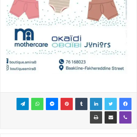
فيسبوك
تويتر
لينكدإن
بينتيريست
ماسنجر
واتساب
تيلقرام
ڤايبر
مشاركة عبر البريد
طباعة