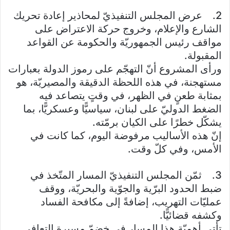
2. عرض المجلس التنفيذيّ لمحاذير إعادة تحريك
الشارع والإعلام، وخروج حركة الاعتراض على
مواقف رئيس الجمهوريّة والحكومة عن القواعد
المقبولة.
ورأى المشروع أنّ التهجّم على رموز الدولة بعبارات
مستهجنة، في هذه اللحظة الدقيقة والمصيريّة، هو
بمثابة طعنٍ في الظهر، في وقتٍ يتصاعد فيه
الضغط الدوليّ على لبنان، سياسيًّا وعسكريًّا، بما
يشكّل خطرًا على الكيان برمّته.
إنّ هذه الأساليب مرفوضة اليوم، كما كانت في
الأمس، وفي كلّ وقت.
3. ثمّن المجلس التنفيذيّ المسار المتّخذ في
ضبط الحدود البرّية والجوّية والبحريّة، ووقف
عمليّات التهريب، إضافةً إلى مكافحة الفساد
وكشفه قضائيًّا.
تأتي أهميّة هذا المسار في خضمّ مسيرة التعافي