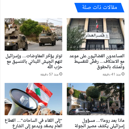
مقالات ذات صلة
المساعدون القضائيون على موعد
توتر يؤخّر المفاوضات… وإسرائيل
مع الاعتكاف… رفضٌ للتقسيط
تتهم الجيش اللبناني بالتنسيق مع
وتمسّك بالحقوق
حزب الله
منذ 41 دقيقة
منذ 57 دقيقة
ماذا بعد روما؟… مسؤول
“إلى اللقاء في الساحات”… القطاع
إسرائيلي يكشف مصير الجولة
العام يصعّد ويدعو إلى الشارع