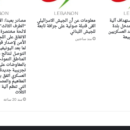
تهداف آلية
معلومات عن أن الجيش الاسرائيلي
مصادر بعبدا: ا
مدخل بلدة
القى قنبلة صوتية على جرافة تابعة
“الطرف الثالث”
د العسكريين
للجيش اللبناني
لائحة مختصرة لل
يعة
الاتفاق على ال
منذ ساعتين
الأمن لإصدار ق
لما بعد اليونيفي
التوصل لنتائج 
المناطق النموذج
بالمفاوضات على 
تجريبية جديدة 
العسكري اتفق ب
المفاهيم والمص
التي تنظم آلية 
الثلاث
منذ 20 ساعة