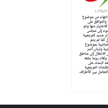
لانتهاء من موضوع
 والتوافق على
اختيار منها وتم
لجوء إلى مجلس
رار جديد كمرجعية
ل كما لم يتم
ختامية بموضوع
ية ولبنان أصر
الانتقال إلى مناطق
ولقاء روما بشقه
عد البحث على
طلحات المرجعية
التعامل بين الأطراف