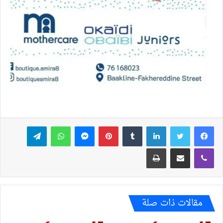
فيسبوك
تويتر
لينكدإن
بينتيريست
ماسنجر
واتساب
تيلقرام
ڤايبر
مشاركة عبر البريد
طباعة
مقالات ذات صلة