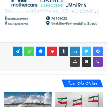
فيسبوك
تويتر
لينكدإن
بينتيريست
ماسنجر
واتساب
تيلقرام
ڤايبر
مشاركة عبر البريد
طباعة
مقالات ذات صلة