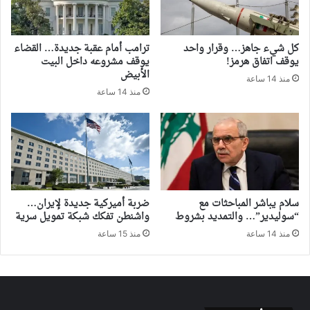
كل شيء جاهز… وقرار واحد
ترامب أمام عقبة جديدة… القضاء
يوقف اتفاق هرمز!
يوقف مشروعه داخل البيت
الأبيض
منذ 14 ساعة
منذ 14 ساعة
سلام يباشر المباحثات مع
ضربة أميركية جديدة لإيران…
“سوليدير”… والتمديد بشروط
واشنطن تفكك شبكة تمويل سرية
منذ 14 ساعة
منذ 15 ساعة