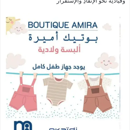
وقيادتِه نحو الإنقاذِ والإستقرار