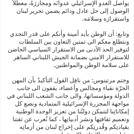
يواصل العدو الإسرائيلي عدوانَه ومجازرَهُ، معطّلاً
الوصول إلى حل عادل ودائم يضمن تحرير لبنان
واستقرارَه وسلامَه.
وتابع: أن الوطن بأيد أمينة وأنكم على قدر التحدي
ونتطلع معكم الى تمتين التعاون بين السلطات
لتوفير الحد الأدنى من الاستقرار السياسي الحاضن
للاستقرار الامني بضمانة الجيش اللبناني الساهر
على سلامة الوطن والمواطنين.
وختم مرتينوس: من نافِل القول التأكيدُ بأن المهن
الحرّة نقباء ومجالس وأعضاء، يقفون الى جانب
الدولة ومؤسساتها، والى جانب الشعب اللبناني في
مواجهة المجزرة الإسرائيلية المتمادية ونضع كل
إمكاناتِنا لتتمكن دولتُنا من تعزيز الوحدة الوطنية
وتعميم ثقافتِها ونشر أدبياتِها ، كما نُعرب عن ثقتنا
بقيادتِكم وقُدرتِكم على إخراج لبنان من أزماتِه